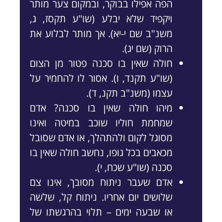
הפה אפילו בבוקר, ובמקום צער מותר
ויקפיד שלא יבלע (שו"ע תקסז, ג,
משנ"ב שם י-יא). אך מותר לבלוע את
הרוק (שם יג).
חולה שאין בו סכנה פטור מן הצום
(שו"ע תקנד, ו). אסור לו להחמיר על
עצמו (משנ"ב תקנ, ד).
מיהו חולה שאין בו סכנה? אדם
שמחמת חוליו שוכב במיטה ואינו
מסוגל לקום ולהתהלך, או אדם שסובל
מכאבים בכל גופו, נחשב חולה שאין בו
סכנה (שו"ע שכח, י).
אדם שעבר ניתוח מסובך, אינו צם
שלושים יום אחריו. ניתוח קל, שלשה
או שבעה ימים – תלוי בהרגשתו של