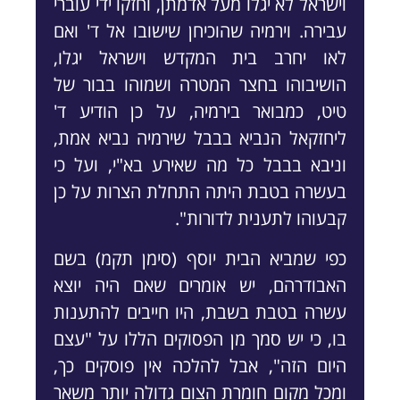
וישראל לא יגלו מעל אדמתן, וחזקו ידי עוברי
עבירה. וירמיה שהוכיחן שישובו אל ד' ואם
לאו יחרב בית המקדש וישראל יגלו,
הושיבוהו בחצר המטרה ושמוהו בבור של
טיט, כמבואר בירמיה, על כן הודיע ד'
ליחזקאל הנביא בבבל שירמיה נביא אמת,
וניבא בבבל כל מה שאירע בא"י, ועל כי
בעשרה בטבת היתה התחלת הצרות על כן
קבעוהו לתענית לדורות".
כפי שמביא הבית יוסף (סימן תקמ) בשם
האבודרהם, יש אומרים שאם היה יוצא
עשרה בטבת בשבת, היו חייבים להתענות
בו, כי יש סמך מן הפסוקים הללו על "עצם
היום הזה", אבל להלכה אין פוסקים כך,
ומכל מקום חומרת הצום גדולה יותר משאר