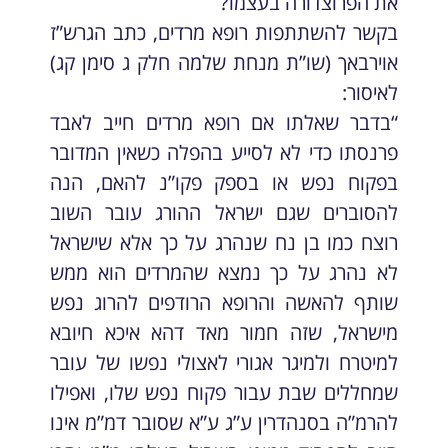
את הפרוצדורה בעצמו?
בקשר להשתתפות רופא מרדים, כתב הגרש”ז
אוירבאך (שו”ת מנחת שלמה חלק ג סימן קג)
לאיסור:
“בדבר שאלתו אם רופא מרדים חייב לאבד
פרנסתו כדי לא לסייע בהפלה כשאין המדובר
בפקוח נפש או בספק פקו”נ להאם, הנה
להסוברים שגם ישראל ההורג עובר השוב
רוצח כמו בן נח שנהרג על כך אלא שישראל
לא נהרג על כך נמצא שהמרדים הוא ממש
שותף להאשה והרופא הרודפים להרוג נפש
מישראל, שזה חמור מאד דהא איכא חיובא
למיטרח ולמיגר אגורי לאצולי נפשו של עובר
שמחללים שבת עבור פקוח נפש שלו, ואפילו
להרמ”ה בסנהדרין ע”ג ע”א שסובר דמ”מ אינו