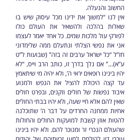
החשוב והנעלה.
אין לנו “למשוך את ידינו מכל עיסוק שיש בו
שאלות בהלכה ולהשאיר את העולם כולו
לפורקי עול מלכות שמים. כל אחד יאמר לעצמו
אני את נפשי הצלתי ונתעלם ממה שלימדוני
חז”ל “כל ישראל ערבים זה בזה” (שבועות ל”ט
ע”א)…” אם נלך בדרך זו, כותב הרב וייס, “לא
יהיו בינינו רופאים יראי ה’, ולא יהיה מי שיתאמץ
עד קצה היכולת להציל את הנפש ולמנוע
איבוד נפשות של חולים וזקנים, ובפרט חולים
שאין להם אלא חיי שעה, ולא יהיו בבתי החולים
אחיות ממחנה החרדים על דבר ה’ שתוכלנה
להטות אוזן קשבת למועקות החולים והחולות
שהעולם הנכרי זר ומנוכר להם. ולא יהיו בינינו
עורכי דין להילחם למען זכיותיהם של יהודים