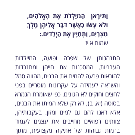
וַתִּירֶאן הַמְיַלְּדֹת אֶת הָאֱלֹהִים,
וְלֹא עָשׂוּ כַּאֲשֶׁר דִּבֶּר אֲלֵיהֶן מֶלֶךְ
מִצְרָיִם, וַתְּחַיֶּין אֶת הַיְלָדִים.:
שמות א יז
התנהגותן של שפרה ופועה, המיילדות
העבריות, המסכנות את חייהן ומתנגדות
להוראות פרעה להמית את הבנים, מהווה סמל
והשראה לעמידה על עקרונות מוסריים בפני
לחצים וחוקים לא הגונים. כפי שאומרת הגמרא
בסוטה (יא, ב), לא רק שלא המיתו את הבנים,
אלא דאגו להם גם למים ומזון. בעקבותיהן,
צוותים רפואיים מחייבים את עצמם לעמוד
ברמות גבוהות של אתיקה מקצועית, מתוך