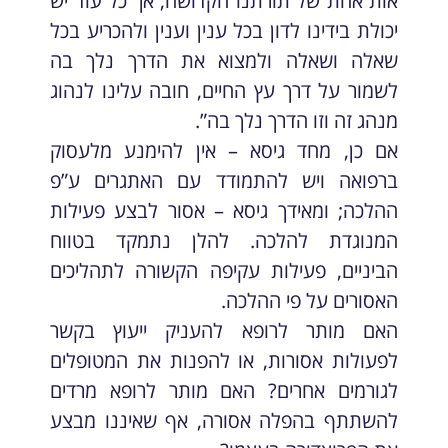
אות אחת של תורתנו הקדושה, אך כל עוד יש
יכולת בידינו לדון בכל ענין וענין ולהכריע בכל
שאלה ושאלה ולמצוא את הדרך נלך בה
לשמור על דרך עץ החיים, חובה עלינו לנהוג
מנהג זה וזו הדרך נלך בה”.
אם כן, מחד גיסא – אין להימנע מלעסוק
ברפואה ויש להתמודד עם האתגרים ע”פ
ההלכה; ומאידך גיסא – אסור לבצע פעילות
המנוגדת להלכה. להלן נתמקד בטווח
הביניים, פעילות עקיפה הקשורה לתהליכים
האסורים על פי ההלכה.
האם מותר לרופא להעניק ייעוץ בקשר
לפעולות אסורות, או להפנות את המטופלים
לגורמים אחרים? האם מותר לרופא מרדים
להשתתף בהפלה אסורה, אף שאיננו מבצע