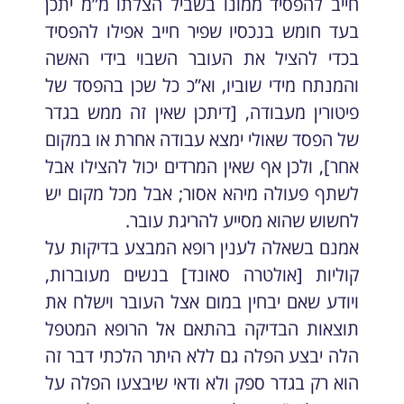
חייב להפסיד ממונו בשביל הצלתו מ”מ יתכן
בעד חומש בנכסיו שפיר חייב אפילו להפסיד
בכדי להציל את העובר השבוי בידי האשה
והמנתח מידי שוביו, וא”כ כל שכן בהפסד של
פיטורין מעבודה, [דיתכן שאין זה ממש בגדר
של הפסד שאולי ימצא עבודה אחרת או במקום
אחר], ולכן אף שאין המרדים יכול להצילו אבל
לשתף פעולה מיהא אסור; אבל מכל מקום יש
לחשוש שהוא מסייע להריגת עובר.
אמנם בשאלה לענין רופא המבצע בדיקות על
קוליות [אולטרה סאונד] בנשים מעוברות,
ויודע שאם יבחין במום אצל העובר וישלח את
תוצאות הבדיקה בהתאם אל הרופא המטפל
הלה יבצע הפלה גם ללא היתר הלכתי דבר זה
הוא רק בגדר ספק ולא ודאי שיבצעו הפלה על