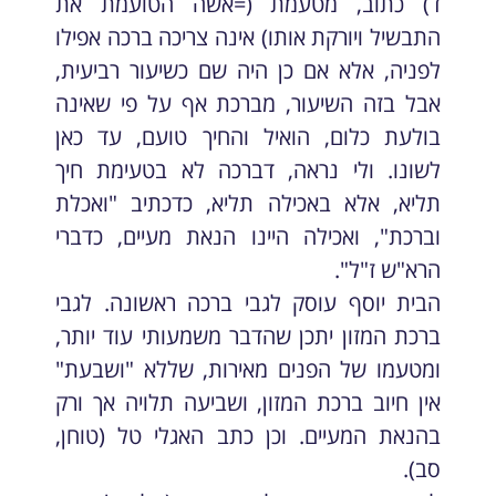
ד) כתוב, מטעמת (=אשה הטועמת את
התבשיל ויורקת אותו) אינה צריכה ברכה אפילו
לפניה, אלא אם כן היה שם כשיעור רביעית,
אבל בזה השיעור, מברכת אף על פי שאינה
בולעת כלום, הואיל והחיך טועם, עד כאן
לשונו. ולי נראה, דברכה לא בטעימת חיך
תליא, אלא באכילה תליא, כדכתיב "ואכלת
וברכת", ואכילה היינו הנאת מעיים, כדברי
הרא"ש ז"ל".
הבית יוסף עוסק לגבי ברכה ראשונה. לגבי
ברכת המזון יתכן שהדבר משמעותי עוד יותר,
ומטעמו של הפנים מאירות, שללא "ושבעת"
אין חיוב ברכת המזון, ושביעה תלויה אך ורק
בהנאת המעיים. וכן כתב האגלי טל (טוחן,
סב).