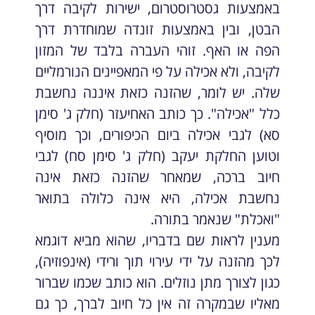
באמצעות גסטרוסטרום, ישירות לקיבה דרך
הבטן, ובין באמצעות זונדה שמוחדרת דרך
הפה או האף. זוהי העברה בלבד של המזון
לקיבה, ולא אכילה על פי המאפיינים הנורמליים
שלה. יש לומר, שהזנה כזאת איננה נחשבת
כלל "אכילה". כך כותב האחיעזר (חלק ג' סימן
סא) לגבי אכילה ביום הכיפורים, וכך מוסיף
וטוען החלקת יעקב (חלק ג' סימן סח) לגבי
חיוב ברכה, שמאחר שהזנה כזאת אינה
נחשבת אכילה, היא אינה כלולה בתואר
"ואכלת" שנאמר בתורה.
מענין לראות שם בדבריו, שהוא מביא דוגמא
לכך מהזנה על ידי עירוי תוך ורידי (אינפוזיה),
כגון לצורך מתן נוזלים. הוא כותב שכמו שברור
מאליו שבמקרה זה אין כל חיוב לברך, כך גם