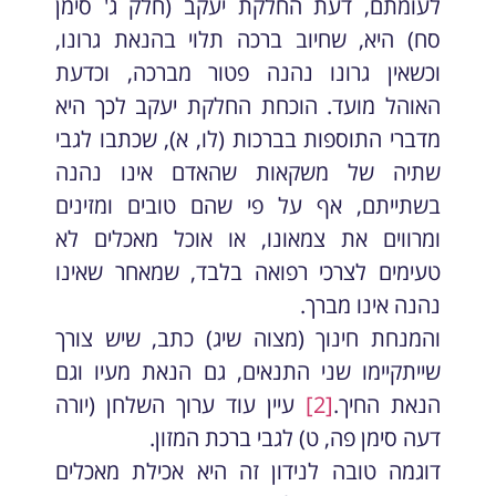
לעומתם, דעת החלקת יעקב (חלק ג' סימן
סח) היא, שחיוב ברכה תלוי בהנאת גרונו,
וכשאין גרונו נהנה פטור מברכה, וכדעת
האוהל מועד. הוכחת החלקת יעקב לכך היא
מדברי התוספות בברכות (לו, א), שכתבו לגבי
שתיה של משקאות שהאדם אינו נהנה
בשתייתם, אף על פי שהם טובים ומזינים
ומרווים את צמאונו, או אוכל מאכלים לא
טעימים לצרכי רפואה בלבד, שמאחר שאינו
נהנה אינו מברך.
והמנחת חינוך (מצוה שיג) כתב, שיש צורך
שייתקיימו שני התנאים, גם הנאת מעיו וגם
הנאת החיך.
[2]
עיין עוד ערוך השלחן (יורה
דעה סימן פה, ט) לגבי ברכת המזון.
דוגמה טובה לנידון זה היא אכילת מאכלים