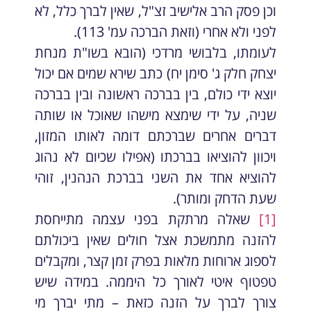
וכן פסק הרב אלישיב זצ"ל, שאין לברך כלל, לא
לפני ולא אחרי (וזאת הברכה עמ' 113).
לעומתו, בלבושי מרדכי (הובא בשו"ת מנחת
יצחק חלק ג' סימן יח) כתב שירא שמים אם יכול
יוצא ידי כולם, בין בברכה ראשונה ובין בברכה
שניה, על ידי שימצא מישהו שאוכל או שותה
דברים אחרים שברכתם דומה לאותו המזון,
ויכוון להוציאו בברכתו (אפילו שכיום לא נהוג
להוציא אחד את השני בברכת הנהנין, זוהי
שעת הדחק ומותר).
[1]
שאלה מרתקת בפני עצמה מתייחסת
להזנה מתמשכת אצל חולים שאין ביכולתם
לספוג ארוחות מלאות בפרק זמן קצר, ומקבלים
טפטוף איטי לאורך כל היממה. במידה שיש
צורך לברך על הזנה כזאת – מתי יברך מי