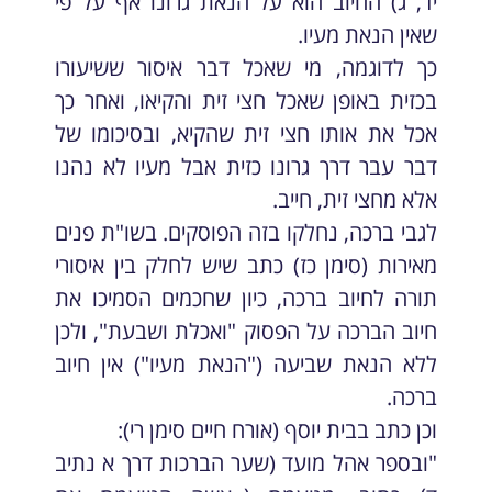
יד, ג) החיוב הוא על הנאת גרונו אף על פי
שאין הנאת מעיו.
כך לדוגמה, מי שאכל דבר איסור ששיעורו
בכזית באופן שאכל חצי זית והקיאו, ואחר כך
אכל את אותו חצי זית שהקיא, ובסיכומו של
דבר עבר דרך גרונו כזית אבל מעיו לא נהנו
אלא מחצי זית, חייב.
לגבי ברכה, נחלקו בזה הפוסקים. בשו"ת פנים
מאירות (סימן כז) כתב שיש לחלק בין איסורי
תורה לחיוב ברכה, כיון שחכמים הסמיכו את
חיוב הברכה על הפסוק "ואכלת ושבעת", ולכן
ללא הנאת שביעה ("הנאת מעיו") אין חיוב
ברכה.
וכן כתב בבית יוסף (אורח חיים סימן רי):
"ובספר אהל מועד (שער הברכות דרך א נתיב