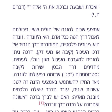
"ואכלת ושבעת וברכת את ה' אלהיך" (דברים
ח, י)
אמצעי שכיח להזנה של חולים שאין ביכולתם
לאכול דרך הפה ככל אדם, היא ה'זונדה'. זונדה
היא צינורית פלסטית, המוחדרת דרך הנחיר אל
דרכי העיכול (קיבה או מעי דק). דרכה ניתן
להזרים למערכת העיכול מזון נוזלי. לעיתים,
מחדירים דרך הבטן ישירות לקיבה
גסטרוסטרום ("פג") שדומה בפעולתו לזונדה.
מאז החלו להשתמש באמצעי הזנה זה לפני
עשרות שנים, עורר הדבר שאלה הלכתית
מובנת מאליה: האם יש לברך ברכה ראשונה
[1]
ואחרונה על הזנה דרך זונדה?
ברכות הנהנין כשמן כן הוא – זוהי ברכה על