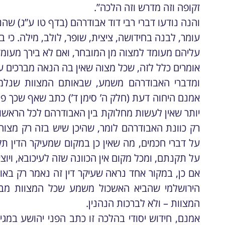
זקופה וזה מדרש וזה הלכה”.
והנה נודעו דברי רבי דוד אבודרהם (בדף טו ע”ג) שה
עומר, לבנה בחידושה, ציצית, שופר, לולב, מילה. כי ב
עליהם מעומד למצוה מן המובחר, ואם לא בירך מעומד א
אומרים כלל לזה, שכל מצוה שאין בה הנאה מברכים ע
ומדברי האבודרהם משמע, שבאותם המצוות שנלמדו
אמנם היחוה דעת (חלק ה’ סימן ד’) כתב שאף שכך פ
יותר שאין לעשות מחלוקת בין האבודרהם לכל הראשונ
רק כוונת האבודרהם לומר, שהיכן שיש בזה רק מצוה מ
על דברי חכמים, מה שאין כן במקום שמעיקר הדין תקנ
על תקנתם, ומכל מקום אין הכוונה שזה לעיכובא, ויוצא 
אם כן, במקור אחד נראה שעיקר דין זה נאמר רק בא
הירושלמי שהביא האשכול משמע שכל המצוות מברך
המצוות – ולא לברכות הנהנין.
אמנם, חידוש יסודי בהלכה זו כתב הפני יהושע במגי