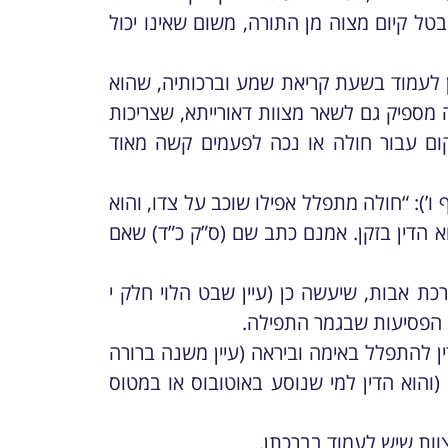
יבטל קיום מצוה מן התורה, משום שאינו יכול
ן לעמוד בשעת קריאת שמע וברכותיה, שהוא
זה מספיק גם לשאר מצוות דאורייתא, שצריכות
ום עבור חולה או נכה לפעמים קשה מאוד
ו’): “חולה מתפלל אפילו שוכב על צדו, והוא
וא הדין בזקן. אמנם כתב שם (ס”ק כ”ד) שאם
כת אבות, שיעשה כן (עיין שבט הלוי חלק י
ש הפסיעות שבגמר התפילה.
דין להתפלל באימה וביראה (עיין משנה ברורה
ב (והוא הדין למי שנוסע באוטובוס או במטוס
צוות שיש לעמוד בברכתן.