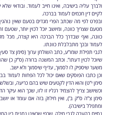
ולברך עליה בישיבה, ואינו חייב לעמוד. ובודאי שלא 
לקיים דין חכמים לעמוד בברכה.
ובפרט לפי מה שכתב הפרי מגדים בטעם שאין נוהגי
מטעם שצריך כוונה, ומיושב יוכל לכוין יותר, שטעם 
כוונה, ואף שבדרך כלל הברכה היא קצרה, מכל מק
לעמוד ובכך מתבלבלת כוונתו.
לגבי תפילת שמו”ע, כתב השולחן ערוך (סימן צד סעיף 
שיוכל לכוין דעתו”. וכתב המשנה ברורה (ס”ק כ) שה
משער שיספיק לו לסמוך, עדיף שיסמוך ולא ישב.
וכן כתבו הפוסקים שאם יכול לכל הפחות לעמוד בבר
סימן י”ט) והוא הדין לקטעים שיש בהם כריעה, ובשל
וכשיושב צריך להצמיד רגליו זו לזו, שכך הוא עיקר ה
סימן צ”ה ס”ק ב’), ואין חילוק בזה אם עומד או יוש
ומתפלל בישיבה).
נסיים בהערה לגבי מילה, שכפי שראינו נמנית בין המ