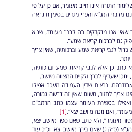
ימוד התורה אינו חייב מעומד, אם כן על פי
נם מדברי המג”א והפרי מגדים בסימן ח נראה
ד שאין אנו מדקדקים בה לברך מעומד, שניא
פיק גם לברכות קריאת שמע”.
 גדול לגבי קריאת שמע וברכותיה, שאין צריך
יותר.
א כתב כן אלא לגבי קריאת שמע וברכותיה,
יתכן שעדיף לברך ולקיים המצווה מיושב.
ודרהם, נראית שדין העמידה מעכב אפילו
ינו צריך לחזור, משום שאין זה דרשה גמורה,
אפילו בספירת העומר עצמו כתב הרמב”ם
 מעומד, ואם מנה מיושב יצא”.
[1]
ספור מעומד”, ולא כתב שאם ספר מיושב יצא,
ג”א (ס”ק ג) שאם בירך מיושב יצא, וכ”כ עוד