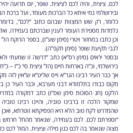
לכם. ציצית, והיה לכם לציצית. שופר, יום תרועה יהי
ובירושלמי נמי איתא כל הברכות מעומד, ועל ברכת המ
כלומר, רק שש המצוות שבהם כתוב “לכם”, בדומה
נלמדות מספירת העומר לענין שברכתם בעמידה. ואלו הן
וכן כתבו במחזור ויטרי (סימן שע”ו), בספר הרוקח הל’ 
לגבי תקיעת שופר (סימן תקפ”ה).
ובספר יראים (סימן רס”א) כתב “דרשה זו שמעתי ול
בירושלמי, וכ”ה בארחות חיים (הל’ ציצית סי’ כ”ז – כ”ח),
אך כבר העיר רבינו הגר”א וייס שליט”א ש”אין לזה מקו
מקום כבודו בתלמודא דבני מערבא, וכבר העיר כן ב
הלקט (חג הסוכות סימן שס”ו) כתב דמקורה במדרש 
שמקור הלכה זו ברבינו טוביה, והיינו רבינו טובי
שהמדרש לקח טוב הלא היא הפסיקתא זוטרתא, ואכן כ
“וספרתם לכם. לכם בעמידה, שנאמר מהחל חרמש בקמ
מצוה שנאמר בה לכם כגון מילה וציצית. המול לכם כל