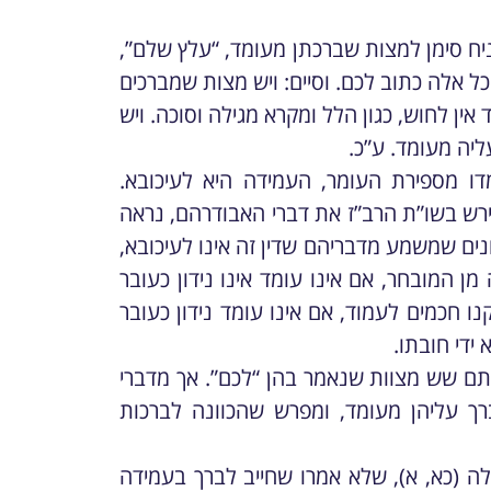
ניח סימן למצות שברכתן מעומד, “עלץ שלם”,
כל אלה כתוב לכם. וסיים: ויש מצות שמברכים
ין לחוש, כגון הלל ומקרא מגילה וסוכה. ויש
ליה מעומד. ע”כ.
 מספירת העומר, העמידה היא לעיכובא.
ירש בשו”ת הרב”ז את דברי האבודרהם, נראה
ים שמשמע מדבריהם שדין זה אינו לעיכובא,
ן המובחר, אם אינו עומד אינו נידון כעובר
ו חכמים לעמוד, אם אינו עומד נידון כעובר
ידי חובתו.
ותם שש מצוות שנאמר בהן “לכם”. אך מדברי
 עליהן מעומד, ומפרש שהכוונה לברכות
לה (כא, א), שלא אמרו שחייב לברך בעמידה