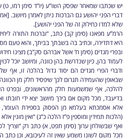
יש שכתבו שמאחר שפסק השו”ע (יו”ד סימן רמו, ט) של
דברי הפני יהושע גם הברכות ניתן לאמרן מיושב. [אמ
שלא למדו כחילוק זה של הפני יהושע].
הרמ”ע מפאנו (סימן קב) כתב, “וברכות התורה ליחי
היא דתדירה, וכתיב בה בשבתך בביתך, והוא טעם מס
ובפרי מגדים (סימן ח’ אשל אברהם סק”ב) מצינו חידוש
לעמוד בהן, כיון שנדרשת בהן כוונה, ומיושב יוכל לכוין 
ודברי הפרי מגדים הם יסוד גדול בהלכה זו, אף של
שבאופן שהעמידה תגרום לכך שיפסיד חלק מן הכוונה, 
להלכה, אף שמשמעות חלק מהראשונים, ובפרט האב
בדיעבד, מכל מקום אם בירך מיושב יצא ידי חובתו וא
אלא אסמכתא בעלמא מן הפסוק בספירת העומר, ו
(הלכות תמידין ומוספין פ”ז הלכה כ”ג) “ואין מונין אלא
ואף שבשולחן ערוך (סימן תפט, א) כתב רק “וצריך ל
מכל מקום לשונו משמע שאין זה לעיכובא, וכן כתב המ