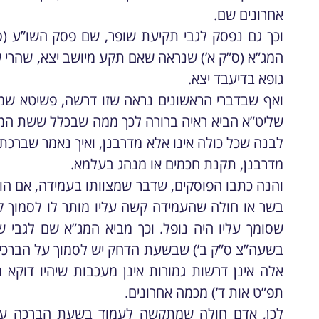
אחרונים שם.
וכך גם נפסק לגבי תקיעת שופר, שם פסק השו”ע (ס
המג”א (ס”ק א’) שנראה שאם תקע מיושב יצא, שהרי 
גופא בדיעבד יצא.
ואף שבדברי הראשונים נראה שזו דרשה, פשיטא שמקור
שליט”א הביא ראיה ברורה לכך ממה שבכלל ששת המצ
לבנה שכל כולה אינו אלא מדרבנן, ואיך נאמר שברכתה
מדרבנן, תקנת חכמים או מנהג בעלמא.
והנה כתבו הפוסקים, שדבר שמצוותו בעמידה, אם הוא
בשר או חולה שהעמידה קשה עליו מותר לו לסמוך ק
שסומך עליו היה נופל. וכך מביא המג”א שם לגבי 
בשעה”צ ס”ק ב’) שבשעת הדחק יש לסמוך על הברכי
אלה אינן דרשות גמורות אינן מעכבות שיהיו דוקא 
תפ”ט אות ד’) מכמה אחרונים.
לכן, אדם חולה שמתקשה לעמוד בשעת הברכה על ה