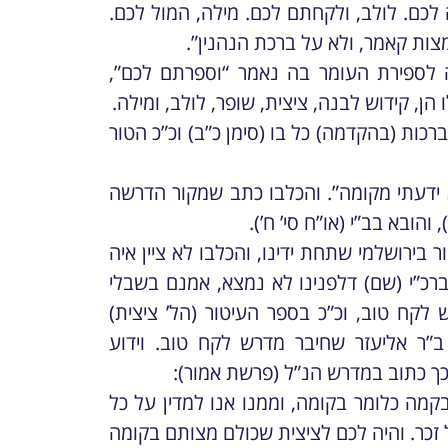
ה לכם. לולב, ולקחתם לכם. מילה, המול לכם.
צות קאמר, ולא על ברכת הנהנין”.
 לספירת העומר בה נאמר “וספרתם לכם”,
, קידוש לבנה, ציצית, שופר, לולב, ומילה.
ברכות (בהקדמה) כל בו (סימן כ”ב) וכ”כ הטור
א ידעתי מקומה”. והכלבו כתב שמקור הדרשה
 והובא בב”י (או”ח סי’ ח’).
ר בירושלמי שתחת ידינו, והכלבו לא ציין איה
ברכ”י (שם) דלפנינו לא נמצא, אמנם בשבלי
לקח טוב, וכ”כ בספר העיטור (הל’ ציצית)
ה ב”ר אליעזר שחיבר מדרש לקח טוב. וידוע
ך כתוב במדרש הנ”ל (פרשת אמור):
ה כלומר בקומה, וממנו אנו למדין על כל
 זכר. והיה לכם לציצית שכולם מצותם בקומה