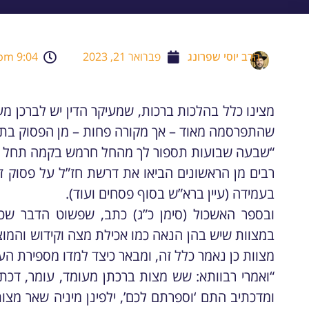
הרב יוסי שפרונג
פברואר 21, 2023
9:04 pm
מצינו כלל בהלכות ברכות, שמעיקר הדין יש לברכן מ
שהתפרסמה מאוד – אך מקורה פחות – מן הפסוק בת
“שבעה שבועות תספור לך מהחל חרמש בקמה תחל לספ
רבים מן הראשונים הביאו את דרשת חז”ל על פסוק זה:
בעמידה (עיין ברא”ש בסוף פסחים ועוד).
ובספר האשכול (סימן כ”ג) כתב, שפשוט הדבר שכ
במצוות שיש בהן הנאה כמו אכילת מצה וקידוש והמוצי
מצוות כן נאמר כלל זה, ומבאר כיצד למדו מספירת הע
“ואמרי רבוותא: שש מצות ברכתן מעומד, עומר, דכ
ומדכתיב התם ‘וספרתם לכם’, ילפינן מיניה שאר מצו