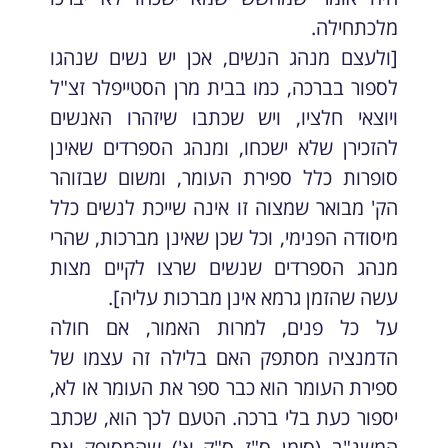
מלכתחילה.
[ולעצם מנהג הנשים, אכן יש נשים שנהגו
לספור בברכה, כמו בבית מרן הסטייפלר זצ"ל
ויוצאי חלציו, ויש שכתבו שיזהרו האנשים
להזכירן שלא ישכחו, ומנהג הספרדים שאינן
סופרות כלל ספירת העומר, ומשום שבזוהר
הק' מבואר שמצוה זו אינה שייכת לנשים כלל
מיסודה הפנימי, וכל שכן שאינן מברכות, שהרי
מנהג הספרדים שנשים שרצו לקיים מצות
עשה שהזמן גרמא אינן מברכות עליה].
על כל פנים, למרות האמור, אם חולה
הדמנציה מסתפק האם בלילה זה עצמו של
ספירת העומר הוא כבר ספר את העומר או לא,
יספור כעת בלי ברכה. הטעם לכך הוא, שכתב
המשנ"ב (סימן ס"ז ס"ק א') שהמסופק אם