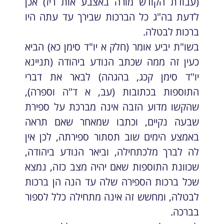
(עבודת הקודש מורה באצבע אות ריז) אכן
לדעת בה"ג כל הברכות שבירך עד עתה היו
ברכות לבטלה.
בשו"ת יביע אומר (חלק א יו"ד סימן כא) הביא
כעין זה ממה שכתב הנודע ביהודה (תניינא
יו"ד סימן קכג, בהגהה) לבאר את דברי
התוספות בכתובות (עב, א ד"ה וספרה),
שהקשו מדוע הזבה אינה מברכת על ספירת
שבעה נקיים, וכתבו שמאחר שאם תראה
באמצע הימים שוב תסתור ספירתה, לכן אין
לה לברך מלכתחילה, וביאר הנודע ביהודה,
שכוונת התוספות שאם יהיה מצב כזה, נמצא
שכל ברכות הספירה שלה עד הנה הן ברכות
לבטלה, ומחשש זה אינה מתחילה כלל לספור
בברכה.