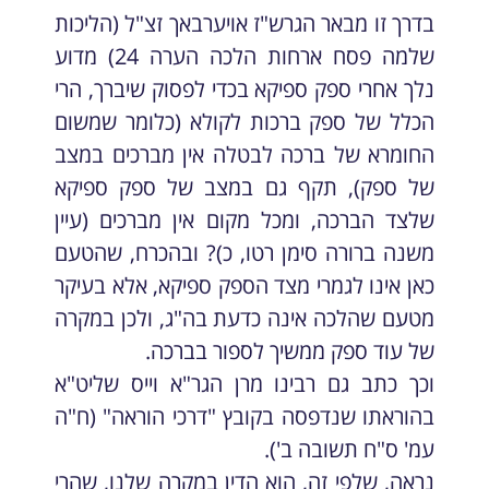
בדרך זו מבאר הגרש"ז אויערבאך זצ"ל (הליכות
שלמה פסח ארחות הלכה הערה 24) מדוע
נלך אחרי ספק ספיקא בכדי לפסוק שיברך, הרי
הכלל של ספק ברכות לקולא (כלומר שמשום
החומרא של ברכה לבטלה אין מברכים במצב
של ספק), תקף גם במצב של ספק ספיקא
שלצד הברכה, ומכל מקום אין מברכים (עיין
משנה ברורה סימן רטו, כ)? ובהכרח, שהטעם
כאן אינו לגמרי מצד הספק ספיקא, אלא בעיקר
מטעם שהלכה אינה כדעת בה"ג, ולכן במקרה
של עוד ספק ממשיך לספור בברכה.
וכך כתב גם רבינו מרן הגר"א וייס שליט"א
בהוראתו שנדפסה בקובץ "דרכי הוראה" (ח"ה
עמ' ס"ח תשובה ב').
נראה, שלפי זה, הוא הדין במקרה שלנו, שהרי