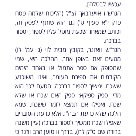
עכשיו לבטלה].
הגרש"ז אויערבאך זצ"ל (הליכות שלמה פסח
פרק י"א סעיף ט') גם הוא שותף לפסק זה,
וכותב שמאחר שכעת מוטל עליו לספור, יספור
בברכה.
הגר"ש וואזנר, בקובץ מבית לוי (ג' עמ' לו)
מטעים זאת באופן אחר. ההלכה היא, שמי
שמסופק אם ספר אתמול או באחד הימים
הקודמים את ספירת העומר, ואינו משוכנע
ששכח, ימשיך לספור בברכה. הטעם לכך הוא
מדין ספק ספיקא: ספק האם שכח או שלא
שכח, ואפילו אם תמצא לומר ששכח, שמא
הלכה שלא כדעת הבה"ג אלא כדעת הסוברים
שאפילו שכח ממשיך לספור בברכה (עיין משנה
ברורה שם ס"ק לח). בדרך זו טוען הרב ווזנר כי