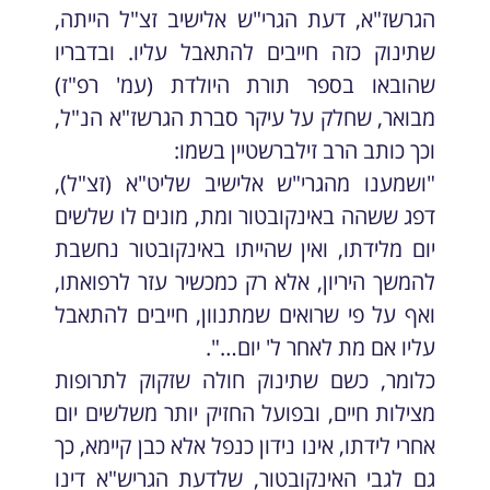
הגרשז"א, דעת הגרי"ש אלישיב זצ"ל הייתה,
שתינוק כזה חייבים להתאבל עליו. ובדבריו
שהובאו בספר תורת היולדת (עמ' רפ"ז)
מבואר, שחלק על עיקר סברת הגרשז"א הנ"ל,
וכך כותב הרב זילברשטיין בשמו:
"ושמענו מהגרי"ש אלישיב שליט"א (זצ"ל),
דפג ששהה באינקובטור ומת, מונים לו שלשים
יום מלידתו, ואין שהייתו באינקובטור נחשבת
להמשך היריון, אלא רק כמכשיר עזר לרפואתו,
ואף על פי שרואים שמתנוון, חייבים להתאבל
עליו אם מת לאחר ל' יום…".
כלומר, כשם שתינוק חולה שזקוק לתרופות
מצילות חיים, ובפועל החזיק יותר משלשים יום
אחרי לידתו, אינו נידון כנפל אלא כבן קיימא, כך
גם לגבי האינקובטור, שלדעת הגריש"א דינו