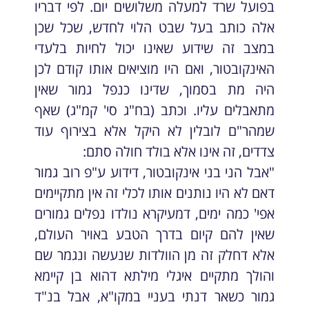
בפועל שרד למעלה משלושים יום. לפי דבריו
אלה כותב בעל שבט הלוי לחדש, שכל שכן
במצב זה שידוע שאינו יכול לחיות בלעדי
האינקובטור, ואם היו מוציאים אותו קודם לכן
היה מת בסמוך, שדינו כנפל גמור שאין
מתאבלים עליו. וכתב (בח"ג סי' קמ"ג) שאף
שמהר"ם לובלין לא היקל אלא בצירוף עוד
צדדים, זה אינו אלא בולד חולה סתם:
"אבל הני בני אינקובטור, דידוע ע"פ רוב גמור
דאם לא היו נותנים אותו לכלי זה אין מתקיימים
אפי' כמה ימים, דמעיקרא נולדו נפלים גמורים
שאין להם קיום בדרך הטבע באויר העולם,
אלא דחלק זה מן הוולדות שנעשה ונגמר שם
והולך מתקיים איגלי מילתא דהוא בן קיימא
גמור כשאר דנתי בעניי במקו"א, אבל בנ"ד