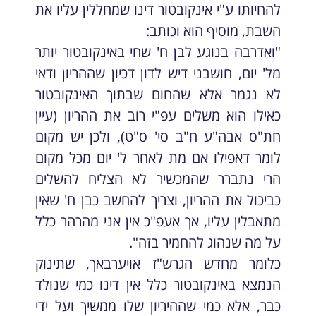
להחיותו ע"י אינקובטור דינו שמחללין עליו את
השבת, מוסיף הוא וכותב:
"ואדרבה בנוגע לבן ח' שחי באינקובטור יותר
מל' יום, חושבני דיש לדון דכיון שההריון ודאי
לא נגמר אלא שהחום שבתוך האינקובטור
כאילו הוא משלים עפ"י רוב את ההריון (עיין
חת"ס אבה"ע ח"ב סי' ס"ט), ולכן יש מקום
לומר דאפילו אם מת לאחר ל' יום מכל מקום
הרי נתברר שהמכשיר לא הצליח להשלים
כביכול את ההריון, וצריך להחשב כבן ח' שאין
מתאבלין עליו, אך אעפ"כ אין אני מהרהר כלל
על מה שנהוג להחמיר בזה".
כלומר מחדש הגרש"ז אויערבאך, שתינוק
הנמצא באינקובטור כלל אין דינו כמי שנולד
כבר, אלא כמי שההיריון שלו ממשיך ועל ידי