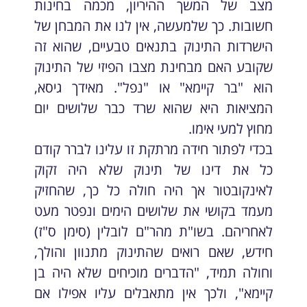
מצב של המשך ההיריון, מכמה בחינות
חשובות. כך שלמעשה, אין לנו את המבחן של
הישרדות התינוק בתנאים טבעיים, שהוא זה
שקובע האם מבחינת מצבו הפיזי של התינוק
הוא "בר קיימא" או "נפל". מאידך גיסא,
המציאות היא שהוא שרד כבר שלושים יום
מחוץ למעי אימו.
בכדי לפתור חידה מרתקת זו עלינו לברר קודם
כל את דינו של תינוק שלא היה זקוק
לאינקובטור אך היה חולה כל כך, שהחזיק
מעמד בקושי את שלושים הימים ונפטר מעט
לאחריהם. בשו"ת מהר"ם לובלין (סימן ס"ז)
חידש, שאם רואים שהתינוק מתנוון והולך,
וחולה תמיד, "הדברים מוכיחים שלא היה בן
קיימא", ולכך אין מתאבלים עליו אפילו אם