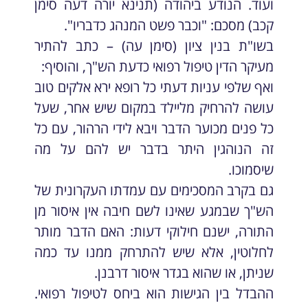
ועוד. הנודע ביהודה (תנינא יורה דעה סימן
קכב) מסכם: "וכבר פשט המנהג כדבריו".
בשו"ת בנין ציון (סימן עה) – כתב להתיר
מעיקר הדין טיפול רפואי כדעת הש"ך, והוסיף:
ואף שלפי עניות דעתי כל רופא ירא אלקים טוב
עושה להרחיק מליילד במקום שיש אחר, שעל
כל פנים מכוער הדבר ויבא לידי הרהור, עם כל
זה הנוהגין היתר בדבר יש להם על מה
שיסמוכו.
גם בקרב המסכימים עם עמדתו העקרונית של
הש"ך שבמגע שאינו לשם חיבה אין איסור מן
התורה, ישנם חילוקי דעות: האם הדבר מותר
לחלוטין, אלא שיש להתרחק ממנו עד כמה
שניתן, או שהוא בגדר איסור דרבנן.
ההבדל בין הגישות הוא ביחס לטיפול רפואי.