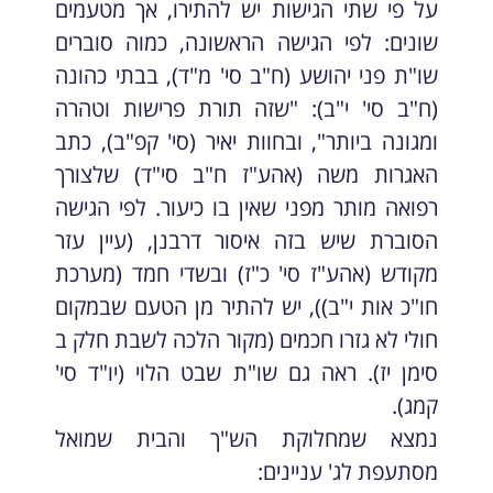
על פי שתי הגישות יש להתירו, אך מטעמים
שונים: לפי הגישה הראשונה, כמוה סוברים
שו"ת פני יהושע (ח"ב סי' מ"ד), בבתי כהונה
(ח"ב סי' י"ב): "שזה תורת פרישות וטהרה
ומגונה ביותר", ובחוות יאיר (סי' קפ"ב), כתב
האגרות משה (אהע"ז ח"ב סי"ד) שלצורך
רפואה מותר מפני שאין בו כיעור. לפי הגישה
הסוברת שיש בזה איסור דרבנן, (עיין עזר
מקודש (אהע"ז סי' כ"ז) ובשדי חמד (מערכת
חו"כ אות י"ב)), יש להתיר מן הטעם שבמקום
חולי לא גזרו חכמים (מקור הלכה לשבת חלק ב
סימן יז). ראה גם שו"ת שבט הלוי (יו"ד סי'
קמג).
נמצא שמחלוקת הש"ך והבית שמואל
מסתעפת לג' עניינים: