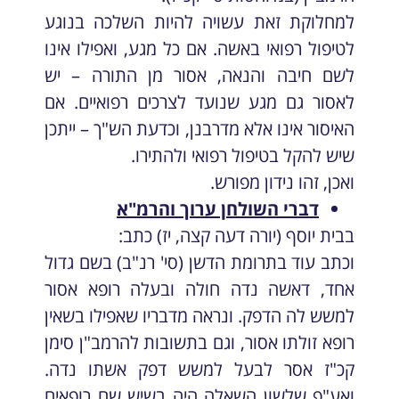
למחלוקת זאת עשויה להיות השלכה בנוגע
לטיפול רפואי באשה. אם כל מגע, ואפילו אינו
לשם חיבה והנאה, אסור מן התורה – יש
לאסור גם מגע שנועד לצרכים רפואיים. אם
האיסור אינו אלא מדרבנן, וכדעת הש"ך – ייתכן
שיש להקל בטיפול רפואי ולהתירו.
ואכן, זהו נידון מפורש.
דברי השולחן ערוך והרמ"א
בבית יוסף (יורה דעה קצה, יז) כתב:
וכתב עוד בתרומת הדשן (סי' רנ"ב) בשם גדול
אחד, דאשה נדה חולה ובעלה רופא אסור
למשש לה הדפק. ונראה מדבריו שאפילו בשאין
רופא זולתו אסור, וגם בתשובות להרמב"ן סימן
קכ"ז אסר לבעל למשש דפק אשתו נדה.
ואע"פ שלשון השאלה היה בשיש שם רופאים