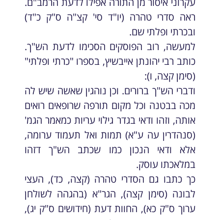
עקרוני איסור מן התורה אפילו לדעת הרמב"ם.
ראה סדרי טהרה (יו"ד סי' קצ"ה ס"ק כ"ד)
ובכרתי ופלתי שם.
למעשה, רוב הפוסקים הסכימו לדעת הש"ך.
כותב רבי יהונתן אייבשיץ, בספרו "כרתי ופלתי"
(סימן קצה, ו):
ודברי הש"ך ברורים. וכן נוהגין שאשה שיש לה
מכה בבטנה וכל מקום תורפה שרופאים רואים
אותה, וזהו ודאי בגדר גילוי עריות כמאמר הגמ'
(סנהדרין עה ע"א) תמות ואל תעמוד ערומה,
אלא ודאי הנכון כמו שכתב הש"ך דזהו
במלאכתו עוסק.
כך כתבו גם הסדרי טהרה (קצה, כד), העצי
לבונה (סימן קצה), הגר"א (בהגהה לשולחן
ערוך ס"ק כא), החוות דעת (חידושים ס"ק יג),