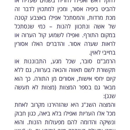
להקל ראש ואפילו להריח בשמים שעליה או
להביט ביפיה אסור, ומכין למתכוין לדבר זה
מכת מרדות, והמסתכל אפילו באצבע קטנה
של אשה ונתכוון להנות – כמי שנסתכל
במקום התורף. ואפילו לשמוע קול הערוה או
לראות שערה אסור. והדברים האלו אסורין
בחייבי לאוין.
הרמב"ם סובר, שכל מגע, התבוננות או
תקשורת לשם תאווה והנאה בערווה, גם ללא
קיום יחסי אישות, אסורים מן התורה. כך הוא
מבאר גם בספר המצוות (מצוות לא תעשה
שנג):
והמצוה השנ"ג היא שהזהירנו מקרוב לאחת
מכל אלו העריות ואפילו בלא ביאה, כגון חבוק
ונשיקה והדומה להם מפעולות הזנות. והוא