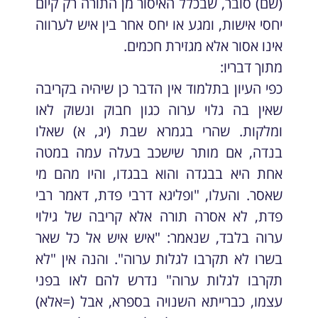
(שם) סובר, שבכלל האיסור מן התורה רק קיום
יחסי אישות, ומגע או יחס אחר בין איש לערווה
אינו אסור אלא מגזירת חכמים.
מתוך דבריו:
כפי העיון בתלמוד אין הדבר כן שיהיה בקריבה
שאין בה גלוי ערוה כגון חבוק ונשוק לאו
ומלקות. שהרי בגמרא שבת (יג, א) שאלו
בנדה, אם מותר שישכב בעלה עמה במטה
אחת היא בבגדה והוא בבגדו, והיו מהם מי
שאסר. והעלו, "ופליגא דרבי פדת, דאמר רבי
פדת, לא אסרה תורה אלא קריבה של גילוי
ערוה בלבד, שנאמר: "איש איש אל כל שאר
בשרו לא תקרבו לגלות ערוה". והנה אין "לא
תקרבו לגלות ערוה" נדרש להם לאו בפני
עצמו, כברייתא השנויה בספרא, אבל (=אלא)