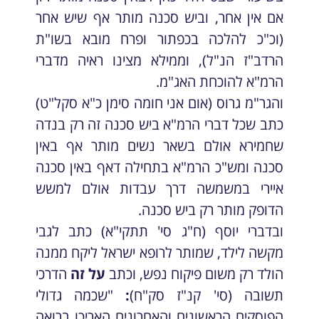
אם אין אחר, וביש סכנה מותר אף שיש אחר
(וכ"כ להלכה בכפתור ופרח מובא בשו"ת
הרדב"ז הנ"ל), וממילא מצינו ראיה מדברי
הרמ"א להוכחת האג"מ.
והגר"מ גרוס (אום אני חומה סימן כ"א סקל"ט)
כתב שכל דברי הרמ"א ביש סכנה זה רק בנדה
שחמירא אולם בשאר נשים מותר אף באין
סכנה ומש"כ הרמ"א בתחילה דאף באין סכנה
איירי במשמשה דרך עבדות אולם למשש
הדופק מותר רק ביש סכנה.
ובדברי יוסף (ח"ג סי' תתקי"א) כתב לגבי
מקשה לילד, שמותר לרופא ישראל ליקח ממנה
הולד רק משום פיקוח נפש, וכתב
על זה
הדרכי
תשובה (סי' קנ"ז סק"ח)
:
"שכמה גדולי
הפוסקים הראשונים והאחרונים האריכו ברואה