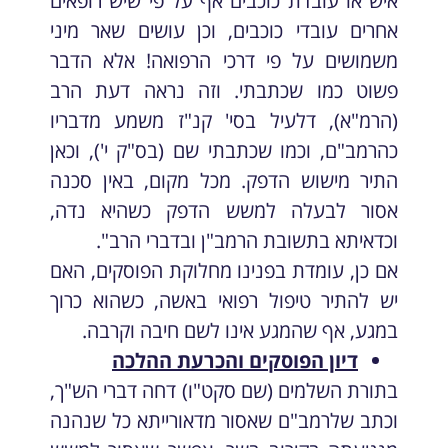
איש או עובדת כוכבים אף על פי שיש רופאים
אחרים עובדי כוכבים, וכן עושים שאר מיני
משמושים על פי דרכי הרפואה! אלא הדבר
פשוט כמו שכתבתי. וזה נראה דעת הרב
(הרמ"א), דלעיל בסי' קנ"ז משמע מדבריו
כהרמב"ם, וכמו שכתבתי שם (בס"ק י'), וכאן
התיר מישוש הדפק. מכל מקום, באין סכנה
אסור לבעלה למשש הדפק כשהיא נדה,
וכדאיתא בתשובת הרמב"ן ובדברי הרב".
אם כן, עומדת בפנינו מחלוקת הפוסקים, האם
יש להתיר טיפול רפואי באשה, כשהוא כרוך
במגע, אף שהמגע אינו לשם חיבה וקרבה.
דיון הפוסקים והכרעת ההלכה
בתורת השלמים (שם סקט"ו) דחה דברי הש"ך,
וכתב שלרמב"ם שאסור מדאורייתא כל שנהנה