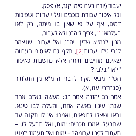
יעבור (יורה דעה סימן קנז, א) פסק:
וכל איסור עבודת כוכבים וגילוי עריות ושפיכות
דמים, אף על פי שאין בו מיתה, רק לאו
בעלמא
[1]
, צריך ליהרג ולא לעבור.
מנין לרמ"א שדין "יהרג ואל יעבור" שנאמר
לגבי גילוי עריות
[2]
, תקף גם לאיסורי הערווה
שאינם מחייבים מיתה אלא נחשבות כאיסור
"לאו" בלבד?
הש"ך מביא מקור לדברי הרמ"א מן התלמוד
(סנהדרין עה, א):
אמר רב יהודה אמר רב: מעשה באדם אחד
שנתן עיניו באשה אחת, והעלה לבו טינא.
ובאו ושאלו לרופאים, ואמרו: אין לו תקנה עד
שתבעל. אמרו חכמים: ימות, ואל תבעל לו. –
תעמוד לפניו ערומה? – ימות ואל תעמוד לפניו