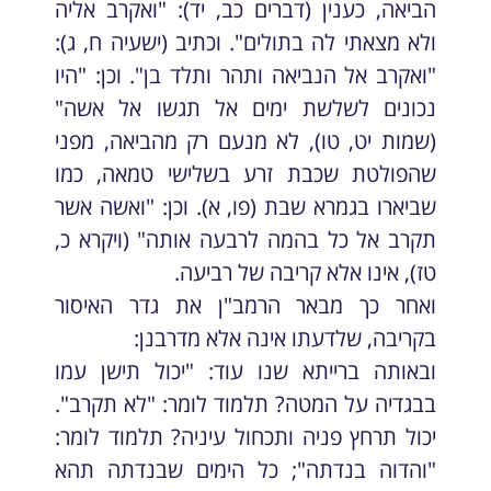
הביאה, כענין (דברים כב, יד): "ואקרב אליה
ולא מצאתי לה בתולים". וכתיב (ישעיה ח, ג):
"ואקרב אל הנביאה ותהר ותלד בן". וכן: "היו
נכונים לשלשת ימים אל תגשו אל אשה"
(שמות יט, טו), לא מנעם רק מהביאה, מפני
שהפולטת שכבת זרע בשלישי טמאה, כמו
שביארו בגמרא שבת (פו, א). וכן: "ואשה אשר
תקרב אל כל בהמה לרבעה אותה" (ויקרא כ,
טז), אינו אלא קריבה של רביעה.
ואחר כך מבאר הרמב"ן את גדר האיסור
בקריבה, שלדעתו אינה אלא מדרבנן:
ובאותה ברייתא שנו עוד: "יכול תישן עמו
בבגדיה על המטה? תלמוד לומר: "לא תקרב".
יכול תרחץ פניה ותכחול עיניה? תלמוד לומר:
"והדוה בנדתה"; כל הימים שבנדתה תהא