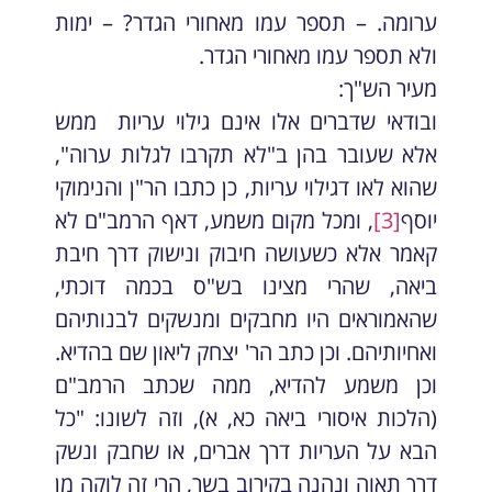
ערומה. – תספר עמו מאחורי הגדר? – ימות
ולא תספר עמו מאחורי הגדר.
מעיר הש"ך:
ובודאי שדברים אלו אינם גילוי עריות ממש
אלא שעובר בהן ב"לא תקרבו לגלות ערוה",
שהוא לאו דגילוי עריות, כן כתבו הר"ן והנימוקי
יוסף
[3]
, ומכל מקום משמע, דאף הרמב"ם לא
קאמר אלא כשעושה חיבוק ונישוק דרך חיבת
ביאה, שהרי מצינו בש"ס בכמה דוכתי,
שהאמוראים היו מחבקים ומנשקים לבנותיהם
ואחיותיהם. וכן כתב הר' יצחק ליאון שם בהדיא.
וכן משמע להדיא, ממה שכתב הרמב"ם
(הלכות איסורי ביאה כא, א), וזה לשונו: "כל
הבא על העריות דרך אברים, או שחבק ונשק
דרך תאוה ונהנה בקירוב בשר, הרי זה לוקה מן