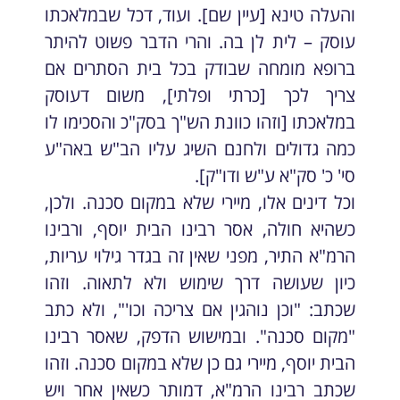
והעלה טינא [עיין שם]. ועוד, דכל שבמלאכתו
עוסק – לית לן בה. והרי הדבר פשוט להיתר
ברופא מומחה שבודק בכל בית הסתרים אם
צריך לכך [כרתי ופלתי], משום דעוסק
במלאכתו [וזהו כוונת הש"ך בסק"כ והסכימו לו
כמה גדולים ולחנם השיג עליו הב"ש באה"ע
סי' כ' סק"א ע"ש ודו"ק].
וכל דינים אלו, מיירי שלא במקום סכנה. ולכן,
כשהיא חולה, אסר רבינו הבית יוסף, ורבינו
הרמ"א התיר, מפני שאין זה בגדר גילוי עריות,
כיון שעושה דרך שימוש ולא לתאוה. וזהו
שכתב: "וכן נוהגין אם צריכה וכו'", ולא כתב
"מקום סכנה". ובמישוש הדפק, שאסר רבינו
הבית יוסף, מיירי גם כן שלא במקום סכנה. וזהו
שכתב רבינו הרמ"א, דמותר כשאין אחר ויש