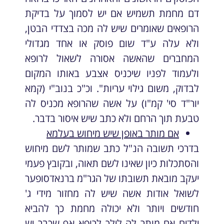
דם מחמת תשמיש אם יש לסמוך על בדיקת
הרופאים שאומרים שיש לה מכה בצדדי הבטן,
ולא עלה ע"ד שום פוסק או אחד מגדולי
המחברים שהאשה אסורה לשאול לרופא
ולעמוד לפניו שיכניס אצבע באותו המקום
לבדוק, משום גילוי עריות". וכ"כ בנוב"י (קמא
יור"ד סי' קמ"ו) על אשה שהרופא מכניס לה
טבעת תוך הרחם ולא כתב שיש איסור בדבר.
אם מותר באופן שיש מיחוש בעלמא
בדרכי תשובה הנ"ל כתב שמותר לשם מיחוש
והסתכלות כיון שאינו לשם תאוה, ובקובץ פעמי
יעקב מובאת תשובתו של הגר"מ ברנאדסופער
לשואל אודות אשה שיש לה מחזור מידי ג'
חודשים ויותר ולא יכולה מחמת כך להביא
ילדים אם מותר לה לילך לרופא אף שכבר יש