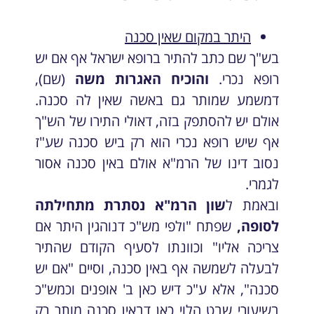
היתר במקום שאין סכנה
בש"ך שם כתב להתיר ברופא ישראל אף אם יש
רופא נכרי.
והוכיח האגרות משה
(שם),
דמשמע שמותר גם באשה שאין לה סכנה.
אולם יש להסתפק בזה, דאולי התירו של הש"ך
אף שיש רופא נכרי הוא רק ביש סכנה שע"ז
נסוב דינו של הרמ"א אולם באין סכנה אסור
לגמרי.
ובאמת ל
שון הרמ"א נסתרת מתחילתה
לסופה,
שפתח "ולפי מש"כ דנוהגין היתר אם
צריכה אליו" וכוונתו לסעיף הקודם שהתיר
לבעלה לשמשה אף באין סכנה, וסיים "אם יש
סכנה", אלא ע"כ דיש כאן ב' אופנים וכמש"כ
בשיעורי שבט הלוי כאן דבאין סכנה מותר רק