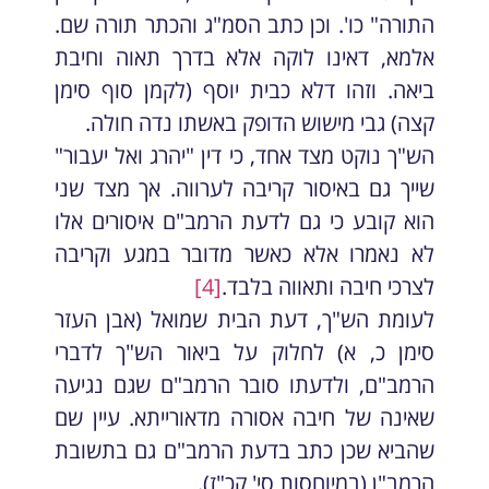
התורה" כו'. וכן כתב הסמ"ג והכתר תורה שם.
אלמא, דאינו לוקה אלא בדרך תאוה וחיבת
ביאה. וזהו דלא כבית יוסף (לקמן סוף סימן
קצה) גבי מישוש הדופק באשתו נדה חולה.
הש"ך נוקט מצד אחד, כי דין "יהרג ואל יעבור"
שייך גם באיסור קריבה לערווה. אך מצד שני
הוא קובע כי גם לדעת הרמב"ם איסורים אלו
לא נאמרו אלא כאשר מדובר במגע וקריבה
לצרכי חיבה ותאווה בלבד.
[4]
לעומת הש"ך, דעת הבית שמואל (אבן העזר
סימן כ, א) לחלוק על ביאור הש"ך לדברי
הרמב"ם, ולדעתו סובר הרמב"ם שגם נגיעה
שאינה של חיבה אסורה מדאורייתא. עיין שם
שהביא שכן כתב בדעת הרמב"ם גם בתשובת
הרמב"ן (במיוחסות סי' קכ"ז).