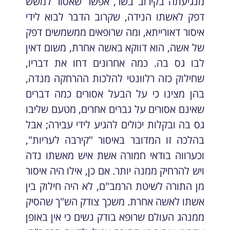
מנגיעתה בקירוב בשר, אפשר שאסור למשש
דפק לאשתו הנידה, שקרוב הדבר לבוא לידי
איסור דאורייתא, ומה שרופאים ממשמשים דפק
של אשה, הוא דווקא באשה אחרת, משום דאין
לבו גס בה. כמה אחרונים דחו את דבריו,
שחילוק כזה רלוונטי להלכות ההרחקה מנדה,
בהן מצינו כי על הבעל אסורים כמה דברים
שאינם אסורים על גברים אחרים, מטעם שליבו
גס בה ובקלות יכולים להגיע לידי עבירה; אבל
בהלכה זו המדובר באיסור "קירבה לעריות",
וכערווה בודאי חמורה אשת איש מאשתו נדה
ויש להרחיק ממנה יותר. אם כן, אילו היה איסור
מן התורה לשיטת הרמב"ם, לא היה חילוק בין
אשתו לאשה אחרת. משכך צודק הש"ך שהסיק
ממנהג העולם שרופא בודק נשים כי אין באופן