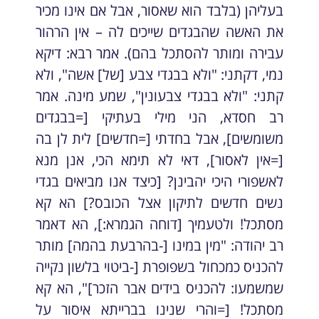
בעליהן (בלבד הוא שאסור, אבל אם אינו מכיר
את האשה שהבגדים שייכים לה – אין הרהור
עבירה ומותר להסתכל בהם). אמר רבא: דיקא
נמי, דקתני: "ולא בבגדי צבע [של] אשה", ולא
קתני: "ולא בבגדי צבעונין", שמע מינה. אמר
רב חסדא, הני מילי בעתיקי [=בבגדים
משומשים], אבל בחדתי [=חדשים] לית לן בה
[=אין לאסור], דאי לא תימא הכי, אנן מנא
לאשפורי היכי יהבינן? [כיצד אנו מביאים בגדי
נשים חדשים לתיקון אצל הכובס?] הא קא
מסתכל! ולטעמיך [דוחה הגמרא:], הא דאמר
רב יהודה: "מין במינו [-בהרבעת בהמה] מותר
להכניס כמכחול בשפופרת [-ביטוי בלשון נקייה
שמשמעו: להכניס בידים אבר הזכר]", הא קא
מסתכל! [=והרי שנינו בברייתא איסור על