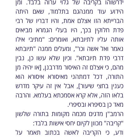
ידרשוהו בקריבה של גלוי ערוה בלבד. ומן
הידוע עוד ממנהגם בתלמוד, שאם היתה
הברייתא הזו אצלם אמת, והיו דבריו של רבי
פדת חלוקין בכך, היו בעלי הגמרא מביאים
אותה עליו לתיובתא, ואומרים: "מתיבי אילו
נאמר ואל אשה וכו'", ומעלים ממנה "תיובתא
דרבי פדת תיובתא". וכיון שלא עשו כן, נבין
מהם, כי אצלם זה האיסור מדרבנן, [או יהיה מן
התורה, דכל דמתהני מאיסורא איסורא הוא
כענין בחצי שיעור], אבל אין זה עיקר מדרש
בלאו הזה, אלא קרא אסמכתא בעלמא. והרבה
מאד כן בסיפרא ובסיפרי.
הרמב"ן מדגים מכמה מקומות בתורה שלשון
"קריבה" מכוון לקיום יחסי אישות בלבד:
ודע, כי הקריבה לאשה בכתוב תאמר על