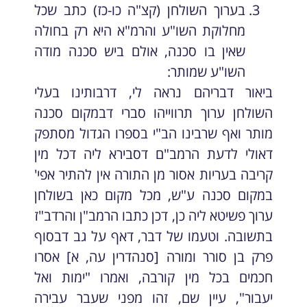
בערוך השולחן (קצ"ה כו-כז) כתב שכל
מחלוקת השו"ע והרמ"א היא רק בחולה
שאין בו סכנה, אולם ביש סכנה מודה
השו"ע שמותר:
ביאור דבריהם נראה לי, דרבותינו בעלי
השולחן ערוך תרווייהו סברי דבמקום סכנה
מותר ואף שרבינו הב"י בספרו הגדול מסתפק
דאולי לדעת הרמב"ם דסבירא ליה דכל מין
קריבה בעריות אסור מן התורה אין להתיר אפי'
במקום סכנה ע"ש, מכל מקום כאן בשולחן
ערוך פשיטא ליה כן, דכן כתבו הרמב"ן והרדב"ז
בתשובה. וטעמו של דבר, דאף על גב דבסוף
פרק בן סורר ומורה [סנהדרין עה, א] אסרו
חכמים בכל מין קורבה, ואמרו "ימות ואל
יעבור", עיין שם, זהו מפני שעבר עבירה