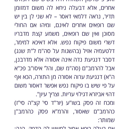
אחרים, אלא דבעלה ניחא לה משום דמזומן
תדיר, נראה דלמאי דאסר – לא שני לן בין יש
שם רופאים אחרים לאינם, ומיהו אם החולי
מסוכן ואין שם רופאים, משמע קצת מדבריו
דשרי משום פיקוח נפש. אלא דאיכא למימר,
דלטעמיה אזיל (בהשגות על סה"מ ל"ת שנג)
דסבר דנגיעת נדה אינה אסורה אלא מדרבנן,
אבל להרמב"ם (סה"מ שם, והל' איסו"ב פכ"א
ה"א) דנגיעת ערוה אסורה מן התורה, הכא אף
על פי שיש בו פיקוח נפש אפשר דאסור משום
דהוי אביזרא דגילוי עריות. וצריך עיון".
ומכח זה פסק בשו"ע (יור"ד סי' קצ"ה סי"ז)
כהרמב"ם שאסור, והרמ"א פסק כהרמב"ן
שמותר:
אם בעלה רופא אסור למשש לה הדפק. הגה: