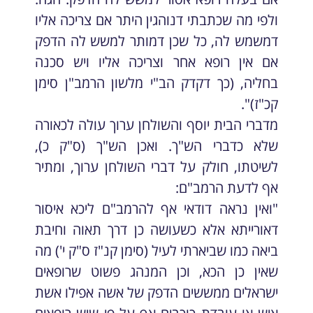
ולפי מה שכתבתי דנוהגין היתר אם צריכה אליו
דמשמש לה, כל שכן דמותר למשש לה הדפק
אם אין רופא אחר וצריכה אליו ויש סכנה
בחליה, (כך דקדק הב"י מלשון הרמב"ן סימן
קכ"ז)".
מדברי הבית יוסף והשולחן ערוך עולה לכאורה
שלא כדברי הש"ך. ואכן הש"ך (ס"ק כ),
לשיטתו, חולק על דברי השולחן ערוך, ומתיר
אף לדעת הרמב"ם:
"ואין נראה דודאי אף להרמב"ם ליכא איסור
דאורייתא אלא כשעושה כן דרך תאוה וחיבת
ביאה כמו שביארתי לעיל (סימן קנ"ז ס"ק י') מה
שאין כן הכא, וכן המנהג פשוט שרופאים
ישראלים ממששים הדפק של אשה אפילו אשת