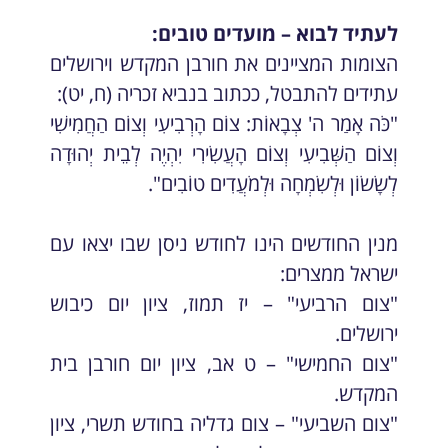
לעתיד לבוא – מועדים טובים:
הצומות המציינים את חורבן המקדש וירושלים
עתידים להתבטל, ככתוב בנביא זכריה (ח, יט):
"כֹּה אָמַר ה' צְבָאוֹת: צוֹם הָרְבִיעִי וְצוֹם הַחֲמִישִׁי
וְצוֹם הַשְּׁבִיעִי וְצוֹם הָעֲשִׂירִי יִהְיֶה לְבֵית יְהוּדָה
לְשָׂשׂוֹן וּלְשִׂמְחָה וּלְמֹעֲדִים טוֹבִים".
מנין החודשים הינו לחודש ניסן שבו יצאו עם
ישראל ממצרים:
"צום הרביעי" – יז תמוז, ציון יום כיבוש
ירושלים.
"צום החמישי" – ט אב, ציון יום חורבן בית
המקדש.
"צום השביעי" – צום גדליה בחודש תשרי, ציון