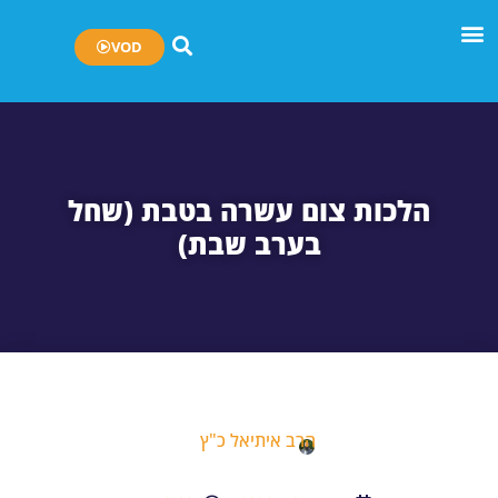
VOD
הלכות צום עשרה בטבת (שחל
בערב שבת)
הרב איתיאל כ"ץ