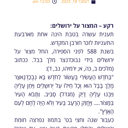
דצמבר 18, 2023
12:03 am
רקע – המצור על ירושלים:
תענית עשרה בטבת הינה אחת מארבעת
התעניות לזכר חורבן המקדש.
בשנת 588 לפני הספירה, החל מצור על
ירושלים בידי נבוכדנצר מלך בבל. ככתוב
(מלכים ב, כה, א; ירמיהו, נב, ד):
"בַּחֹדֶשׁ הָעֲשִׂירִי בֶּעָשׂוֹר לַחֹדֶשׁ בָּא נְבֻכַדְנֶאצַּר
מֶלֶךְ בָּבֶל הוּא וְכָל חֵילוֹ עַל יְרוּשָלַיִם וַיִּחַן עָלֶיהָ
וַיִּבְנוּ עָלֶיהָ דָּיֵק (מגדל) סָבִיב. וַתָּבֹא הָעִיר
בַּמָּצוֹר…. וַיֶּחֱזַק הָרָעָב בָּעִיר וְלֹא הָיָה לֶחֶם לְעַם
הָאָרֶץ".
כעבור שנה וחצי בט' בתמוז נפרצה חומת