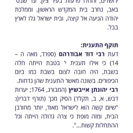
ירושלים, והחלו פרעות בעיר ציון. עד שבט'
באב, נחרב בית המקדש הראשון, וממלכת
יהודה הגיעה אל קיצה, ובית ישראל גלו לארץ
בבל.
תוקף התענית:
דעת
רבי דוד אבודרהם
(ספרד, מאה ה –
14) כי אילו תענית י' בטבת הייתה חלה
בשבת, היה חובה לצום בשבת כמו ביום
הכיפורים. בשונה מאשר התענית שהן נדחות.
רבי יהונתן אייבשיץ
(המבורג, 1764; יערות
דבש, א, ב, תקלד) הסיק מכך (תורף דבריו):
"שיום קשה הוא לישראל מאוד, יותר מחורבן
הבית, ומזה מופת כי צרה גדולה הייתה וכל
ההתחלות קשות…".