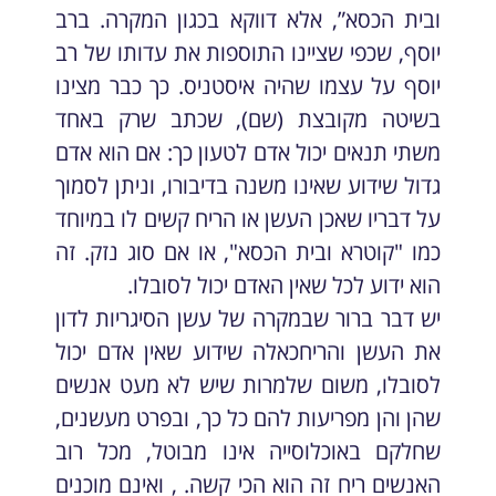
ובית הכסא”, אלא דווקא בכגון המקרה. ברב
יוסף, שכפי שציינו התוספות את עדותו של רב
יוסף על עצמו שהיה איסטניס. כך כבר מצינו
בשיטה מקובצת (שם), שכתב שרק באחד
משתי תנאים יכול אדם לטעון כך: אם הוא אדם
גדול שידוע שאינו משנה בדיבורו, וניתן לסמוך
על דבריו שאכן העשן או הריח קשים לו במיוחד
כמו "קוטרא ובית הכסא", או אם סוג נזק. זה
הוא ידוע לכל שאין האדם יכול לסובלו.
יש דבר ברור שבמקרה של עשן הסיגריות לדון
את העשן והריחכאלה שידוע שאין אדם יכול
לסובלו, משום שלמרות שיש לא מעט אנשים
שהן והן מפריעות להם כל כך, ובפרט מעשנים,
שחלקם באוכלוסייה אינו מבוטל, מכל רוב
האנשים ריח זה הוא הכי קשה. , ואינם מוכנים