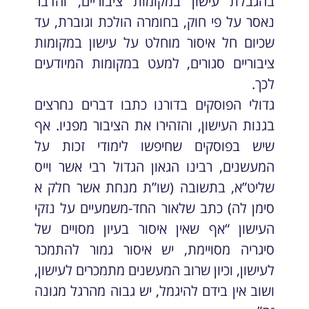
בהגבלת עישון במקומות ציבוריים, והדבר
נאסר על פי חוק, בחומרה הולכת וגוברת, עד
שכיום חל איסור מוחלט על עישון במקומות
ציבוריים סגורים, למעט במקומות המיודעים
לכך.
גדולי הפוסקים בדורנו כתבו דברים נחרצים
בגנות העישון, והזהירו את הציבור מפניו. אף
שיש בפוסקים שחיפשו לימודי זכות על
המעשנים, רבינו הגאון הגדול רבי אשר וייס
שליט”א, בתשובה (שו”ת מנחת אשר חלק א
סימן לה) כתב שלאור החד-משמעיים על נזקי
העישון “אף שאין איסור בעיון מסויים של
סיגריה מסויימת, יש איסור גמור להתמכר
לעישון, וכיון שרוב המעשנים מתמכרים לעישון,
ושוב אין בידם להיגמל, יש גבוה מהרגל מגונה