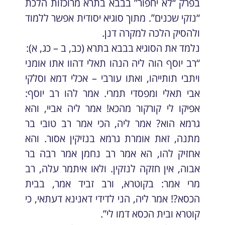
בפרק “לא יחפור” בבבא בתרא מרוכזות הלכת
“נזקי שכנים”. מתוך סוגיא יסודית אפשר ללמוד
ולהסיק הלכה למקרה דנן.
נלמד את הסוגיא בבבא בתרא (כב, ב – כג, א):
“רב יוסף הוה ליה הנהו תאלי דהוו אתו אומני
ויתבי תותייהו, ואתו עורבי – אכלי דמא וסלקי
אבי תאלי ומפסדי תמרי. אמר להו רב יוסף:
אפיקו לי קורקור מהכא! אמר ליה אביי, והא
גרמא הוא? אמר ליה, הכי אמר רב טובי בר
מתנה, זאת אומרת גרמא בנזיקין אסור. והא
אחזיק להו, הא אמר רב נחמן אמר רבה בר
אבוה, אין חזקה לנזקין. ולאו איתמר עלה, רב
מרי אמר: בקוטרא, ורב זביד אמר, בבית
הכסא?! אמר ליה, הני לדידי דאנינא דעתאי, כי
קוטרא ובית הכסא דמו לי”.