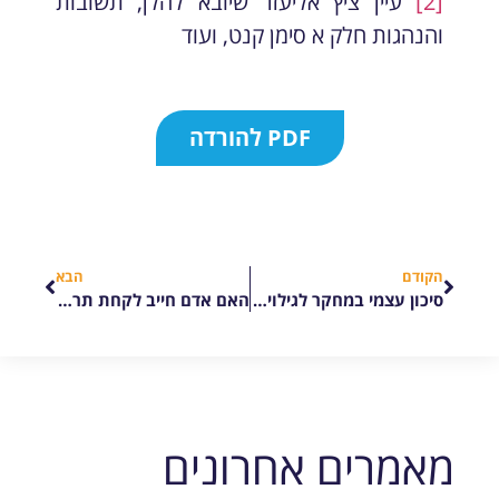
[2]
עיין ציץ אליעזר שיובא להלן, תשובות
והנהגות חלק א סימן קנט, ועוד
PDF להורדה
הקודם
הבא
סיכון עצמי במחקר לגילוי חיסון לקורונה
האם אדם חייב לקחת תרופה בכדי לקיים פריה ורביה ?
מאמרים אחרונים