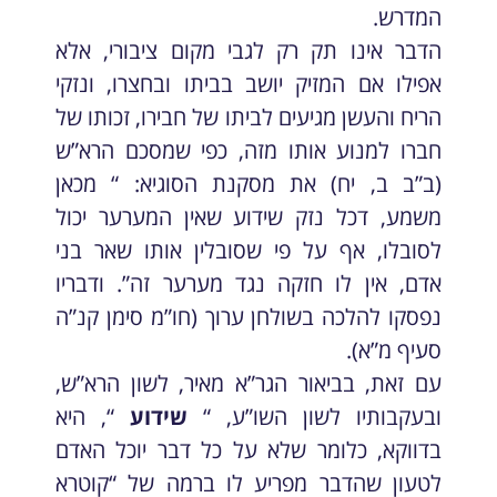
המדרש.
הדבר אינו תק רק לגבי מקום ציבורי, אלא
אפילו אם המזיק יושב בביתו ובחצרו, ונזקי
הריח והעשן מגיעים לביתו של חבירו, זכותו של
חברו למנוע אותו מזה, כפי שמסכם הרא”ש
(ב”ב ב, יח) את מסקנת הסוגיא: “ מכאן
משמע, דכל נזק שידוע שאין המערער יכול
לסובלו, אף על פי שסובלין אותו שאר בני
אדם, אין לו חזקה נגד מערער זה”. ודבריו
נפסקו להלכה בשולחן ערוך (חו”מ סימן קנ”ה
סעיף מ”א).
עם זאת, בביאור הגר”א מאיר, לשון הרא”ש,
ובעקבותיו לשון השו”ע, “
שידוע
“, היא
בדווקא, כלומר שלא על כל דבר יוכל האדם
לטעון שהדבר מפריע לו ברמה של “קוטרא