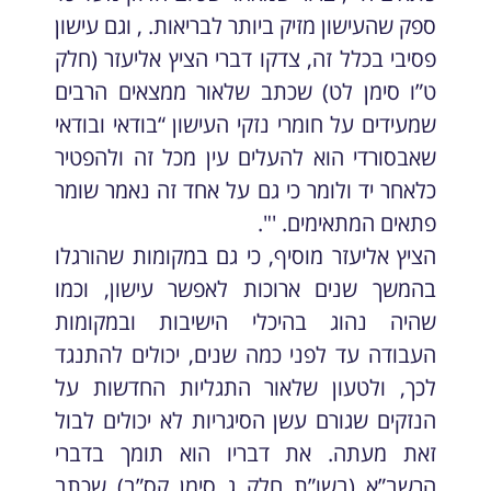
ספק שהעישון מזיק ביותר לבריאות. , וגם עישון
פסיבי בכלל זה, צדקו דברי הציץ אליעזר (חלק
ט”ו סימן לט) שכתב שלאור ממצאים הרבים
שמעידים על חומרי נזקי העישון “בודאי ובודאי
שאבסורדי הוא להעלים עין מכל זה ולהפטיר
כלאחר יד ולומר כי גם על אחד זה נאמר שומר
פתאים המתאימים. '".
הציץ אליעזר מוסיף, כי גם במקומות שהורגלו
בהמשך שנים ארוכות לאפשר עישון, וכמו
שהיה נהוג בהיכלי הישיבות ובמקומות
העבודה עד לפני כמה שנים, יכולים להתנגד
לכך, ולטעון שלאור התגליות החדשות על
הנזקים שגורם עשן הסיגריות לא יכולים לבול
זאת מעתה. את דבריו הוא תומך בדברי
הרשב”א (בשו”ת חלק ג סימן קס”ב) שכתב