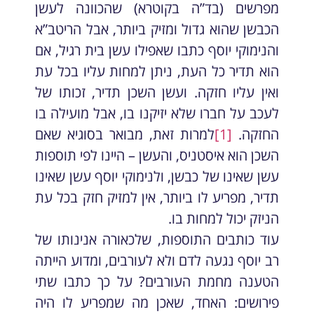
מפרשים (בד”ה בקוטרא) שהכוונה לעשן
הכבשן שהוא גדול ומזיק ביותר, אבל הריטב”א
והנימוקי יוסף כתבו שאפילו עשן בית רגיל, אם
הוא תדיר כל העת, ניתן למחות עליו בכל עת
ואין עליו חזקה. ועשן השכן תדיר, זכותו של
לעכב על חברו שלא יזיקנו בו, אבל מועילה בו
החזקה.
[1]
למרות זאת, מבואר בסוגיא שאם
השכן הוא איסטניס, והעשן – היינו לפי תוספות
עשן שאינו של כבשן, ולנימוקי יוסף עשן שאינו
תדיר, מפריע לו ביותר, אין למזיק חזק בכל עת
הניזק יכול למחות בו.
עוד כותבים התוספות, שלכאורה אנינותו של
רב יוסף נגעה לדם ולא לעורבים, ומדוע הייתה
הטענה מחמת העורבים? על כך כתבו שתי
פירושים: האחד, שאכן מה שמפריע לו היה