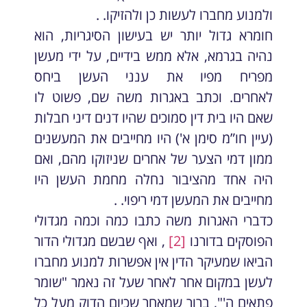
ולמנוע מחברו לעשות כן ולהזיקו. .
חומרא גדול יותר יש בעישון הסיגריות, הוא
נהיה בגרמא, אלא ממש בידיים, על ידי מעשן
מפריח מפיו את ענני העשן ביחס
לאחרים. וכתב באגרות משה שם, פשוט לו
שאם היו בית דין סמוכים שהיו דנים דיני חבלות
(עיין חו”מ סימן א') היו מחייבים את המעשנים
ממון דמי הצער של אחרים שניזוקו מהם, ואם
היה אחד מהציבור נחלה מחמת העשן היו
מחייבים את המעשן דמי ריפוי. .
כדברי האגרות משה כתבו כמה וכמה מגדולי
הפוסקים בדורנו
[2]
, ואף שבשם מגדולי הדור
הביאו שמעיקר הדין אין אפשרות למנוע מחברו
לעשן במקום אחר לאחר שעל זה נאמר "שומר
פתאים ה'", ברור שמאחר שכיום הדוק מעל כל