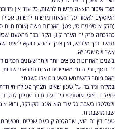
מצד שהשעון נחשב לתכשיט.
מצד איסור הוצאה מרשות לרשות, כל עוד אין מדוב
הפוסקים לאסור על הוצאתו מרשות לרשות, אפילו 
(חלק א סימנים סז, פט), האגרות משה (אורח חיים סי
כהלכתה פרק יח הערה קיג) הקלו בכך מהטעם שכיון 
נחשב דרך מלבוש, ואין צורך להגיע דווקא להיתר של 
אשר וייס שליט”א.
בשנים האחרונות נפוצים יותר ויותר שעונים חכמים ד
רב נוסף, ובין היתר מאפשרים הצגת התראות שונות.
האם מותר להשתמש בשעונים אלו בשבת?
במידה ומדובר על שעון שאינו מצריך פעולה מיוחד
פועלת באופן אוטומטי כל העת (דבר שניתן להגדרה 
ולטלטלו בשבת כל עוד הוא איננו מקולקל, והוא אינ
שבו מושבתות.
טעם דין זה הוא, שההלכה קובעת שכלים ומכשירים 