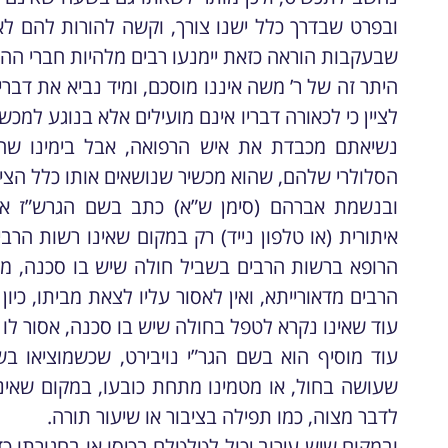
ובפרט שבדרך כלל ישנו צורך, וקשה להורות להם 
שבעקבות הוראה כזאת יימנעו רבים מלהיות חברי הה
היתר זה של ר’ משה איננו מוסכם, ומיד נביא את דברי
לציין כי לכאורה דבריו אינם מועילים אלא בנוגע למכ
נשיאתם מכבדת את איש הרפואה, אבל בימינו שהר
הסלולרי שלהם, שהוא מכשיר שנושאים אותו כלל הציבו
ובנשמת אברהם (סימן ש”א) כתב בשם הגרש”ז אוי
איתורית (או טלפון נייד) רק במקום שאינו רשות הרבי
הרופא ברשות הרבים בשביל חולה שיש בו סכנה, מו
הרבים מדאורייתא, ואין לאסור עליו לצאת מביתו, כי
עוד שאינו נקרא לטפל בחולה שיש בו סכנה, אסור לו 
עוד מוסיף הוא בשם הגר”י נויבירט, שכשמוציאו בשי
שעושה בחול, או מטמינו מתחת כובעו, במקום שאינו
לדבר מצוה, כמו תפילה בציבור או שיעור תורה.
ובמקום שיש עירוב יכול לטלטלם בכיסו או בחגורתו כ