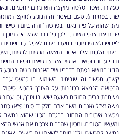
כעיקרון, איסור טלטול מוקצה הוא מדברי חכמים, ונא
שח, בפתיחה), טעם באיסור זה הנוגע למוקצה מחמת
מז), שהוא על פי הנאמר בפרשה “והיה ביום השישי וה
שבת את צרכי השבת, ולכן כל דבר שלא היה מוכן מ
לייבוש ולא היו מוכנים מערב שבת לאכילה, נחשבים
בשתי הלכות אלו, איסור הוצאה מרשות לרשות, ואי
חיוני עבור רופאים ואנשי הצלה: נשיאת מכשור המשמ
קשר). מכשיר זה, שבימינו השימוש בו כמעט עבר 
הרפואה הנמצא בכוננות על הצורך להגיש טיפול ב
משמרת בבית החולים בשעה שיש בו צורך, וכן עבור 
משה זצ”ל (אגרות משה או”ח חלק ד’ סימן פ”א) כת
מכשיר איתורית התחוב בבגדם מכיון שהוא נחשב 
ומעשיו הטובים, ומכיון שהרבים צרכים את אנשי ההצ
נחשב לתכשיט, ולכן מותר לשאתו גם בשעה שאינם צר