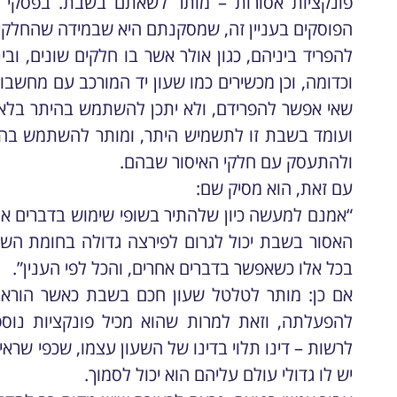
פונקציות אסורות – מותר לשאתם בשבת. בפסקי תש
הפוסקים בעניין זה, שמסקנתם היא שבמידה שהחלקים
להפריד ביניהם, כגון אולר אשר בו חלקים שונים, ובי
וכדומה, וכן מכשירים כמו שעון יד המורכב עם מחשבון, 
שאי אפשר להפרידם, ולא יתכן להשתמש בהיתר בלא טל
ועומד בשבת זו לתשמיש היתר, ומותר להשתמש בהם
ולהתעסק עם חלקי האיסור שבהם.
עם זאת, הוא מסיק שם:
“אמנם למעשה כיון שלהתיר בשופי שימוש בדברים אל
האסור בשבת יכול לגרום לפירצה גדולה בחומת ה
בכל אלו כשאפשר בדברים אחרים, והכל לפי הענין”.
אם כן: מותר לטלטל שעון חכם בשבת כאשר הוראת
להפעלתה, וזאת למרות שהוא מכיל פונקציות נוס
לרשות – דינו תלוי בדינו של השעון עצמו, שכפי שרא
יש לו גדולי עולם עליהם הוא יכול לסמוך.