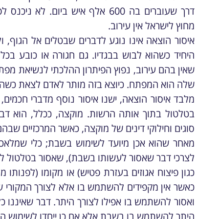
דרך שעוברים בה 600 אלף איש ביום. 
מחוץ לישראל אין עירוב.
איסור הוצאה אינו נוגע לדברים שבטלים אל הגוף, 
היחיד כשהוא לבוש בבגדיו. גם חגורה או כובע בכלל
שאין בהם עירוב, נפוץ הפיתרון ההלכתי לנשיאת מ
שלה הוא המפתח. כיוצא בזה מותר לאדם לצאת כשהוא
מלבד איסור הוצאה, ישנו איסור נוסף מדברי חכמים
בטלטול בתוך אותה הרשות. מוקצה, ככלל, הוא דב
סוגים וחילוקי דינים של מוקצה, כאשר המרכזיים שב
מאחר שהוא אכן מיועד לשימוש בשבת; כלי שמלאכתו
לצרכי דבר שאסור לעשותו בשבת), שאסור בטלטול למע
כגון פיצוח אגוזים בעזרת פטיש) או מקומו (לפנותו 
כאשר אין מקפידים להשתמש בו אלא לצורך המקורי ש
ואסור להשתמש בו אפילו לצורך היתר. דבר שאיננו כל
היתר להשתמש בו בשבת אלא אם כן ייחדו לשימוש הית