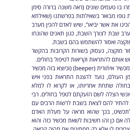
מרו בו טעמים שונים (ראה משנה ברורה סימן
 גופו מבואר בשאילתות בפרשתנו (שאילתא
כינו את אשר יביאו”, שיש לאדם להכין מערב
ערב שבת לצורך השבת, כגון תאנים שהונחו
 מוקצה ואסור להשתמש בהם בשבת.
סור מוקצה, נעסוק בשורות הקרובות בהקשר
ש אותם להתראות וקריאות לטיפול בחולים.
הדיון בנושא נפתח בדבריו של האגרות משה בנוגע למכשיר איתורית (beeper) (וכיוצא בזה מכשיר
מן העולם, נועד להצגת התראות בפני איש
חולה שתחת אחריותו, או לקרוא לו למלא
אנשי הצלה לשם הזעקתם לטפל בחולים. רבי
ב להתיר להם לצאת בשבת לרשות הרבים עם
לתכשיט, בכך שהוא מראה על מעלת האדם
לה אם כן זהו חשיבות לשאת מכשיר כזה והוא
יכים לו אלא רק ממתינים אם תהיה קריאה,