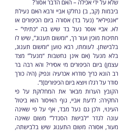
שלא על ידי אכילה – האם הדבר אסור?
ביבמות (קב, ב) נחלקו אביי ורבא האם נעילת
“אנפיליא” (נעל בד) אסורה ביום הכיפורים או
לא. אביי אוסר נעל בד שיש בה “כתיתי” –
חתיכות מוכין ועור רך, “ומשום תענוג”, שיש לו
בלבישתן. לעומתו, רבא טוען “ומשום תענוג,
בלא מנעל (אם אינן נחשבות “מנעל” מצד
עצמן) ביום הכיפורים מי אסירי? והא רבה בר
רב הונא כריך סודרא אכרעיה ונפיק (היה כורך
סודר על רגלו ויוצא ביום הכיפורים)!”.
הקובץ הערות מבאר את המחלוקת על פי
החקירה: לדעת אביי, גוף האיסור הוא ביטול
העינוי, ולכן גם נעל מבד, אף על פי שאינה
עונה לגדר “לבישת הסנדל” משום שאינה
מעור, אסורה משום התענוג שיש בלבישתה,