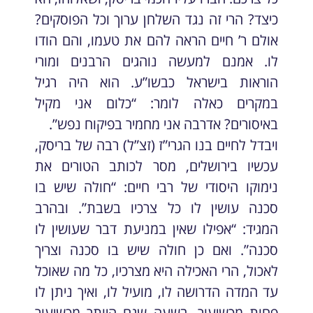
כיצד? הרי זה נגד השלחן ערוך וכל הפוסקים?
אולם ר’ חיים הראה להם את טעמו, והם הודו
לו. אמנם למעשה נוהגים הרבנים ומורי
הוראות בישראל כבשו”ע. הוא היה רגיל
במקרים כאלה לומר: “כלום אני מקיל
באיסורים? אדרבה אני מחמיר בפיקוח נפש”.
ויבדל לחיים בנו הגרי”ז (זצ”ל) רבה של בריסק,
עכשיו בירושלים, מסר לכותב הטורים את
נימוקו היסודי של רבי חיים: “חולה שיש בו
סכנה עושין לו כל צרכיו בשבת”. ובהרב
המגיד: “אפילו שאין במניעת דבר שעושין לו
סכנה”. ואם כן חולה שיש בו סכנה וצריך
לאכול, הרי האכילה היא מצרכיו, כל מה שאוכל
עד המדה הדרושה לו, מועיל לו, ואיך ניתן לו
פחות מכשיעור, בשעה שגם היותר מכשיעור