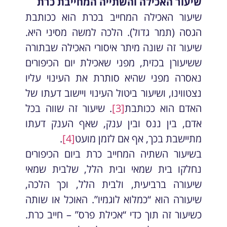
שיעור האכילה והשתייה המחייבת כרת
שיעור האכילה המחייב בכרת הוא ככותבת
הגסה (תמר גדול). הלכה למשה מסיני היא.
שיעור זה שונה מיתר איסורי האכילה שבתורה
ששיעורן בכזית, מפני שאכילת יום הכיפורים
נאסרה מפני שהיא סותרת את העינוי עליו
נצטווינו, ושיעור ביטול העינוי ויישוב דעתו של
האדם הוא ככותבת
[3]
. שיעור זה שווה בכל
אדם, בין ננס ובין ענק, שאף הענק דעתו
מתיישבת בכך, אף אם לזמן מועט
[4]
.
בשיעור השתיה המחייב כרת ביום הכיפורים
נחלקו בית שמאי ובית הלל, שלבית שמאי
שיעורה ברביעית, ולבית הלל, וכך הלכה,
שיעורה הוא “כמלוא לוגמיו”. האוכל או שותה
כשיעור זה תוך כדי “אכילת פרס” – חייב כרת.