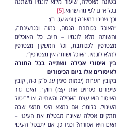
בשונה מאכילה, שיעור מלוא לוגמיו משתנה
בכל אדם לפי מה שהוא.
[5]
וכך שנינו במשנה (יומא עג, ב):
“האוכל ככותבת הגסה, כמוה וכגרעינתה,
והשותה מלא לוגמיו – חייב. כל האוכלים
מצטרפין לככותבת, וכל המשקין מצטרפין
למלא לוגמיו. האוכל ושותה אין מצטרפין”.
בין איסורי אכילה ושתייה בכל התורה
לאיסורים אלו ביום הכיפורים
בקובץ הערות (יבמות סימן עג ס”ק ג-ה, קובץ
שיעורים פסחים אות קצז) חוקר, האם גדר
האיסור הוא עצם האכילה והשתייה, או “ביטול
העינוי”. כלומר: אם נמצא היכי תמצי שבה
תתקיים אכילה שאינה מבטלת את העינוי –
האם היא אסורה? וכמו כן, אם יתבטל העינוי