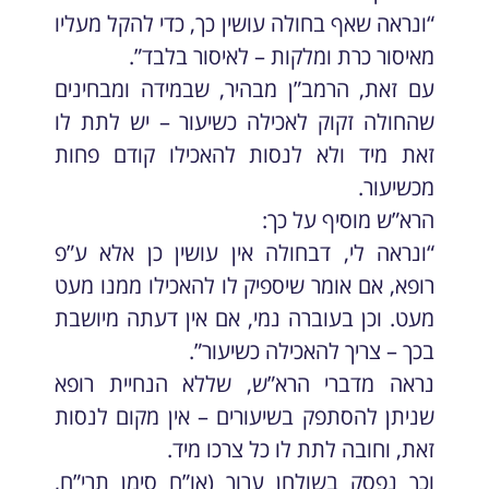
“ונראה שאף בחולה עושין כך, כדי להקל מעליו
מאיסור כרת ומלקות – לאיסור בלבד”.
עם זאת, הרמב”ן מבהיר, שבמידה ומבחינים
שהחולה זקוק לאכילה כשיעור – יש לתת לו
זאת מיד ולא לנסות להאכילו קודם פחות
מכשיעור.
הרא”ש מוסיף על כך:
“ונראה לי, דבחולה אין עושין כן אלא ע”פ
רופא, אם אומר שיספיק לו להאכילו ממנו מעט
מעט. וכן בעוברה נמי, אם אין דעתה מיושבת
בכך – צריך להאכילה כשיעור”.
נראה מדברי הרא”ש, שללא הנחיית רופא
שניתן להסתפק בשיעורים – אין מקום לנסות
זאת, וחובה לתת לו כל צרכו מיד.
וכך נפסק בשולחן ערוך (או”ח סימן תרי”ח,