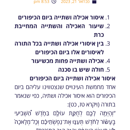
פברואר 21, 2023
8:53 pm
איסור אכילה ושתייה ביום הכיפורים
שיעור האכילה והשתייה המחייבת
כרת
בין איסורי אכילה ושתייה בכל התורה
לאיסורים אלו ביום הכיפורים
אכילה ושתייה פחות מכשיעור
חולה שיש בו סכנה
איסור אכילה ושתייה ביום הכיפורים
אחד מחמשת העינויים שנצטווינו עליהם ביום
הכיפורים הוא איסור אכילה ושתיה, כפי שנאמר
בתורה (ויקרא טז, כט):
“וְהָיְתָ֥ה לָכֶ֖ם לְחֻקַּ֣ת עוֹלָ֑ם בַּחֹ֣דֶשׁ הַ֠שְּׁבִיעִי
בֶּֽעָשׂ֨וֹר לַחֹ֜דֶשׁ תְּעַנּ֣וּ אֶת־נַפְשֹֽׁתֵיכֶ֗ם וְכָל־מְלָאכָה֙