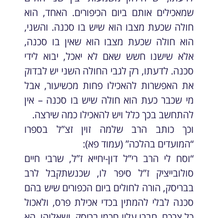
שמאכילים אותם ביום הכיפורים. האחד, הוא
חולה שכעת מצבו הוא שיש בו סכנה. והשני,
הוא חולה שכעת מצבו הוא שאין בו סכנה,
אלא שישנו חשש שאם לא יאכל, יבוא לידי
סכנה. לדעתו, רק לגבי החולה השני יש לבדוק
את האפשרות להאכילו פחות מכשיעור, אבל
מי שכבר כעת הוא חולה שיש בו סכנה – אין
להתחשב בכך כלל ויש להאכילו כמה שירצה.
וכך כותב הרב שלמה זוין זצ”ל בספרו
“המועדים בהלכה” (עמוד פא):
“וסח לי הרב רי”ל דון-יחייא ז”ל, שרבי חיים
סולובייציק ז”ל סיפר לו, שכנשתקבל לרב
בבריסק, הורה לחולים ביום הכפורים שיש בהם
סכנה לבלי להמתין בכדי אכילת פרס, ולאכול
כל צרכם. חברו עליו חכמי בריסק, ושאלוהו, הא