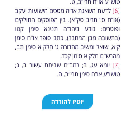
טוש”ע או”ח תרי”ב, ט.
[6]
לדעת השאגת אריה מסכים הישועות יעקב
(או”ח סי’ תריב סק”א). בין הפוסקים החולקים
ופוטרים: נודע ביהודה תנינא סימן קטו
(בתשובה מבן המחבר), כתב סופר או”ח סימן
קיא, שואל ומשיב מהדורה ג’ חלק א סימן תב,
מהרש”ם חלק א סימן קכד.
[7]
יומא עג, ב; רמב”ם שביתת עשור ב, ג;
טושו”ע או”ח סימן תרי”ב, ה.
PDF להורדה