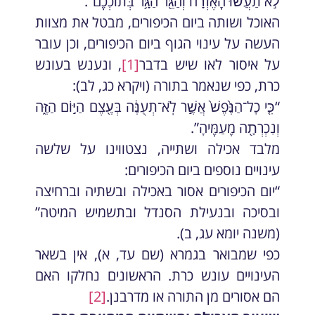
לֹ֣א תַעֲשׂ֔וּ הָֽאֶזְרָ֔ח וְהַגֵּ֖ר הַגָּ֥ר בְּתוֹכְכֶֽם”.
האוכל ושותה ביום הכיפורים, מבטל את מצוות
העשה על עינוי הגוף ביום הכיפורים, וכן עובר
על איסור לאו שיש בדבר
[1]
, ונענש בעונש
כרת, כפי שנאמר בתורה (ויקרא כג, לב):
“כִּ֤י כָל־הַנֶּ֙פֶשׁ֙ אֲשֶׁ֣ר לֹֽא־תְעֻנֶּ֔ה בְּעֶ֖צֶם הַיּ֣וֹם הַזֶּ֑ה
וְנִכְרְתָ֖ה מֵֽעַמֶּֽיהָ”.
מלבד אכילה ושתייה, נצטווינו על שלשה
עינויים נוספים ביום הכיפורים:
“יום הכיפורים אסור באכילה ובשתיה וברחיצה
ובסיכה ובנעילת הסנדל ובתשמיש המיטה”
(משנה יומא עג, ב).
כפי שמבואר בגמרא (שם עד, א), אין בשאר
העינויים עונש כרת. הראשונים נחלקו האם
הם אסורים מן התורה או מדרבנן.
[2]