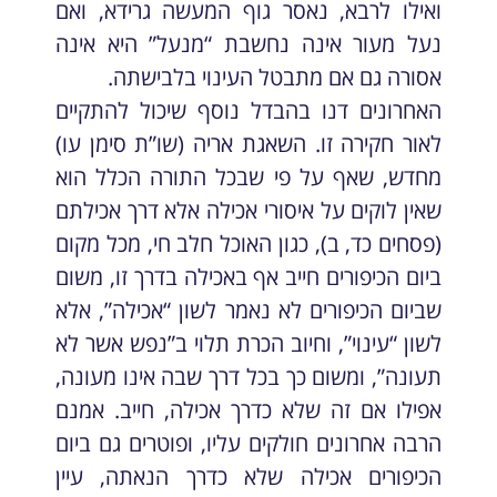
ואילו לרבא, נאסר גוף המעשה גרידא, ואם
נעל מעור אינה נחשבת “מנעל” היא אינה
אסורה גם אם מתבטל העינוי בלבישתה.
האחרונים דנו בהבדל נוסף שיכול להתקיים
לאור חקירה זו. השאגת אריה (שו”ת סימן עו)
מחדש, שאף על פי שבכל התורה הכלל הוא
שאין לוקים על איסורי אכילה אלא דרך אכילתם
(פסחים כד, ב), כגון האוכל חלב חי, מכל מקום
ביום הכיפורים חייב אף באכילה בדרך זו, משום
שביום הכיפורים לא נאמר לשון “אכילה”, אלא
לשון “עינוי”, וחיוב הכרת תלוי ב”נפש אשר לא
תעונה”, ומשום כך בכל דרך שבה אינו מעונה,
אפילו אם זה שלא כדרך אכילה, חייב. אמנם
הרבה אחרונים חולקים עליו, ופוטרים גם ביום
הכיפורים אכילה שלא כדרך הנאתה, עיין