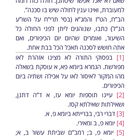
שאם לא יאכל אפשר שיסתכן. חולה כזה דומה
למעוברת, ואינו ענין לחולה שיש בו סכנה”.
הב”ח, הט”ז והמג”א (בסי’ תרי”ח על השו”ע
הנ”ל) כתבו, שנוהגים ליתן לפני החולה כל
השיעור, ואומרים שהיום יום הכיפורים, ואם
אתה חושש לסכנה תאכל הכל בבת אחת.
[1]
בפסוקי התורה לא מצינו אזהרת לאו
מפורשת. הגמרא ביומא פא, א עוסקת בשאלה
מהו המקור לאיסור לאו על אכילה ושתיה ביום
הכיפורים.
[2]
עיינו תוספות יומא עז, א ד”ה דתנן,
ושאילתות שאילתא קסז.
[3]
דברי רבי, בברייתא ביומא פ, א.
[4]
יומא פ, ב ומאירי.
[5]
יומא פ, ב; רמב”ם שביתת עשור ב, א;